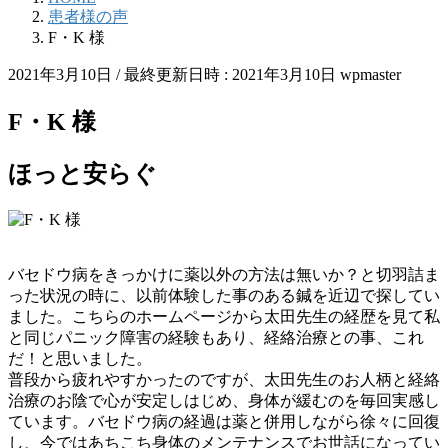
患者様の声
F・K 様
2021年3月10日
/ 最終更新日時 :
2021年3月10日
wpmaster
F・K 様
ほっと安らぐ
バセドウ病をきっかけに薬以外の方法は無いか？と切羽詰ま
った状況の時に、以前体験した事のある鍼を近辺で探してい
ました。こちらのホームページから太田先生の経歴を見て私
と同じパニック障害の経験もあり、経絡治療との事、これ
だ！と思いました。
普段から疲れやすかったのですが、太田先生のお人柄と経絡
治療のお陰で心が安定しはじめ、身体が緩むのを毎回実感し
ています。バセドウ病の経過は薬と併用しながら徐々に回復
し、今ではあちこち身体のメンテナンスでお世話になってい