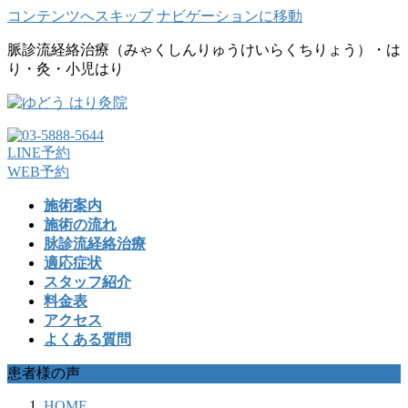
コンテンツへスキップ
ナビゲーションに移動
脈診流経絡治療（みゃくしんりゅうけいらくちりょう）・は
り・灸・小児はり
LINE予約
WEB予約
施術案内
施術の流れ
脉診流経絡治療
適応症状
スタッフ紹介
料金表
アクセス
よくある質問
患者様の声
HOME