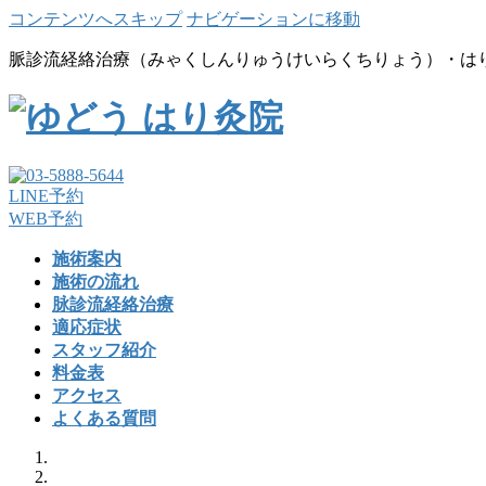
コンテンツへスキップ
ナビゲーションに移動
脈診流経絡治療（みゃくしんりゅうけいらくちりょう）・は
LINE予約
WEB予約
施術案内
施術の流れ
脉診流経絡治療
適応症状
スタッフ紹介
料金表
アクセス
よくある質問