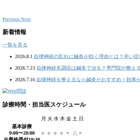
Previous
Next
新着情報
一覧を見る
2026.8.1
自律神経の乱れに鍼灸が効く理由とは？辛い症
2026.7.23
自律神経失調症は鍼灸で治る？専門院が教え
2026.7.16
自律神経を整えるなら鍼灸がおすすめ！効果
診療時間・担当医スケジュール
月
火
水
木
金
土
日
基本診療
9:00〜20:00
○
○
○
○
×
△
×
※最終受付19:30