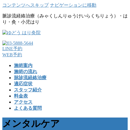
コンテンツへスキップ
ナビゲーションに移動
脈診流経絡治療（みゃくしんりゅうけいらくちりょう）・は
り・灸・小児はり
LINE予約
WEB予約
施術案内
施術の流れ
脉診流経絡治療
適応症状
スタッフ紹介
料金表
アクセス
よくある質問
メンタルケア