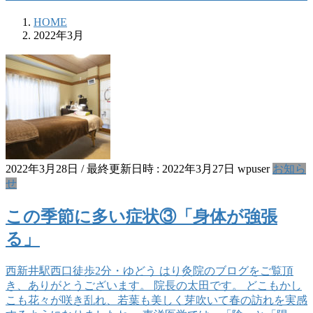
HOME
2022年3月
2022年3月28日
/ 最終更新日時 :
2022年3月27日
wpuser
お知ら
せ
この季節に多い症状③「身体が強張
る」
西新井駅西口徒歩2分・ゆどう はり灸院のブログをご覧頂
き、ありがとうございます。 院長の太田です。 どこもかし
こも花々が咲き乱れ、若葉も美しく芽吹いて春の訪れを実感