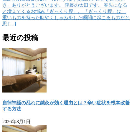
き、ありがとうございます。 院長の太田です。 春先になる
と増えてくるお悩み「ぎっくり腰」。 「ぎっくり腰」は、
重いものを持った時やくしゃみをした瞬間に起こるものだと
思 […]
最近の投稿
自律神経の乱れに鍼灸が効く理由とは？辛い症状を根本改善
する方法
2026年8月1日