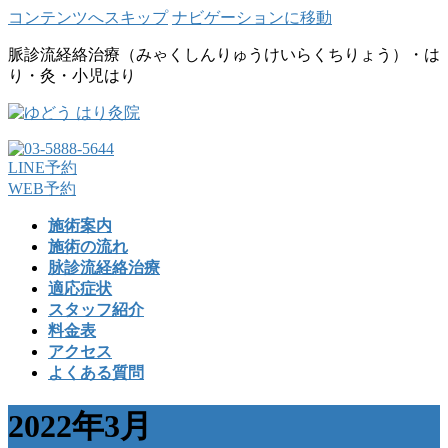
コンテンツへスキップ
ナビゲーションに移動
脈診流経絡治療（みゃくしんりゅうけいらくちりょう）・は
り・灸・小児はり
LINE予約
WEB予約
施術案内
施術の流れ
脉診流経絡治療
適応症状
スタッフ紹介
料金表
アクセス
よくある質問
2022年3月