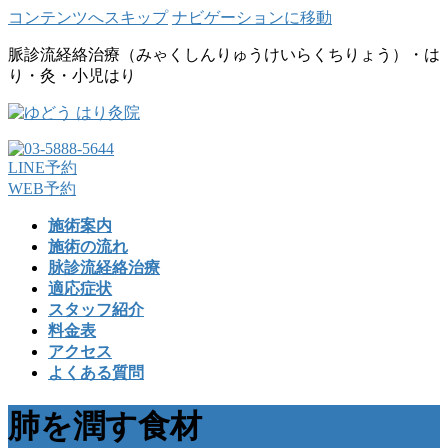
コンテンツへスキップ
ナビゲーションに移動
脈診流経絡治療（みゃくしんりゅうけいらくちりょう）・は
り・灸・小児はり
LINE予約
WEB予約
施術案内
施術の流れ
脉診流経絡治療
適応症状
スタッフ紹介
料金表
アクセス
よくある質問
肺を潤す食材