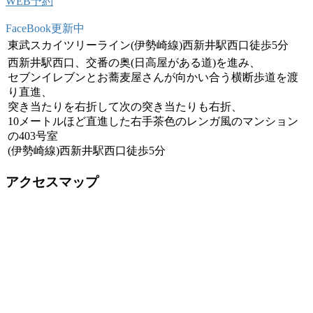
WEB予約
FaceBook更新中
東武スカイツリーライン(伊勢崎線)西新井駅西口徒歩5分
西新井駅西口、交番の奥(日高屋がある道)を進み、
セブンイレブンとお蕎麦屋さんが向かい合う横断歩道を渡
り直進、
突き当たりを右折して次の突き当たりも右折、
10メートルほど直進した右手茶色のレンガ風のマンション
の403号室
(伊勢崎線)西新井駅西口徒歩5分
アクセスマップ