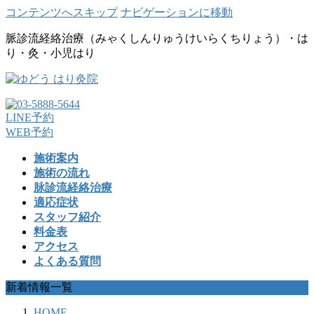
コンテンツへスキップ
ナビゲーションに移動
脈診流経絡治療（みゃくしんりゅうけいらくちりょう）・は
り・灸・小児はり
LINE予約
WEB予約
施術案内
施術の流れ
脉診流経絡治療
適応症状
スタッフ紹介
料金表
アクセス
よくある質問
新着情報一覧
HOME