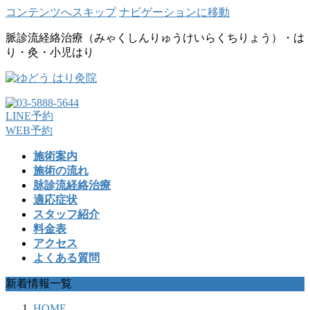
コンテンツへスキップ
ナビゲーションに移動
脈診流経絡治療（みゃくしんりゅうけいらくちりょう）・は
り・灸・小児はり
LINE予約
WEB予約
施術案内
施術の流れ
脉診流経絡治療
適応症状
スタッフ紹介
料金表
アクセス
よくある質問
新着情報一覧
HOME