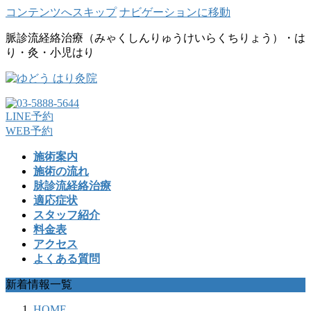
コンテンツへスキップ
ナビゲーションに移動
脈診流経絡治療（みゃくしんりゅうけいらくちりょう）・は
り・灸・小児はり
LINE予約
WEB予約
施術案内
施術の流れ
脉診流経絡治療
適応症状
スタッフ紹介
料金表
アクセス
よくある質問
新着情報一覧
HOME