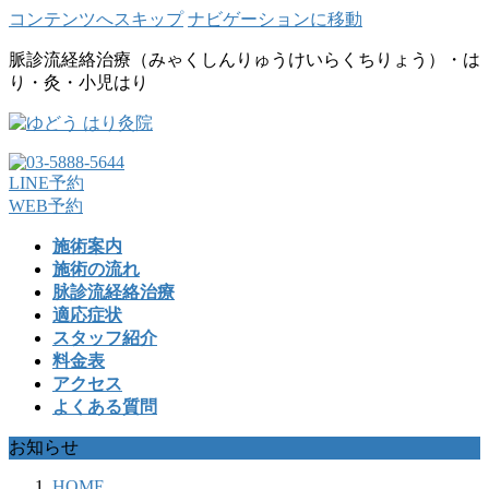
コンテンツへスキップ
ナビゲーションに移動
脈診流経絡治療（みゃくしんりゅうけいらくちりょう）・は
り・灸・小児はり
LINE予約
WEB予約
施術案内
施術の流れ
脉診流経絡治療
適応症状
スタッフ紹介
料金表
アクセス
よくある質問
お知らせ
HOME