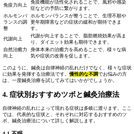
免疫機能が活性化されることで、風邪や感染
免疫力向上
症などの予防に繋がります。
ホルモンバ
ホルモンバランスが整うことで、生理不順や
ランスの調
更年期障害などの症状の緩和が期待できま
整
す。
代謝が向上することで、脂肪燃焼効果が高ま
代謝向上
り、ダイエット効果も期待できます。
自然治癒力
身体本来の治癒力を高めることで、様々な病
向上
気や症状の改善を促します。
このように、鍼灸は自律神経の乱れだけでなく、様々な症状
に効果を発揮する治療法です。
慢性的な不調
でお悩みの方
は、一度鍼灸治療を試してみてはいかがでしょうか。
4. 症状別おすすめツボと鍼灸治療法
自律神経の乱れによって現れる症状は多岐に渡ります。ここ
では、代表的な症状と、それぞれに対応するおすすめのツ
ボ、鍼灸治療法について詳しく解説します。
4.1 不眠