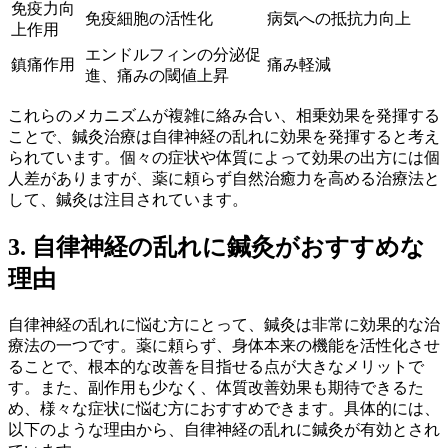
免疫力向
免疫細胞の活性化
病気への抵抗力向上
上作用
エンドルフィンの分泌促
鎮痛作用
痛み軽減
進、痛みの閾値上昇
これらのメカニズムが複雑に絡み合い、相乗効果を発揮する
ことで、鍼灸治療は自律神経の乱れに効果を発揮すると考え
られています。個々の症状や体質によって効果の出方には個
人差がありますが、薬に頼らず自然治癒力を高める治療法と
して、鍼灸は注目されています。
3. 自律神経の乱れに鍼灸がおすすめな
理由
自律神経の乱れに悩む方にとって、鍼灸は非常に効果的な治
療法の一つです。薬に頼らず、身体本来の機能を活性化させ
ることで、根本的な改善を目指せる点が大きなメリットで
す。また、副作用も少なく、体質改善効果も期待できるた
め、様々な症状に悩む方におすすめできます。具体的には、
以下のような理由から、自律神経の乱れに鍼灸が有効とされ