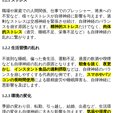
1.2.1 ストレス
職場や家庭での人間関係、仕事でのプレッシャー、将来への
不安など、様々なストレスが自律神経に影響を与えます。過
剰なストレスは交感神経を緊張させ続け、自律神経のバラン
スを崩す原因となります。
精神的ストレス
だけでなく、
肉体
的ストレス
（過労、睡眠不足、栄養不足など）も自律神経の
乱れに繋がります。
1.2.2 生活習慣の乱れ
不規則な睡眠、偏った食生活、運動不足、過度の飲酒や喫煙
なども自律神経の乱れの原因となります。
朝食を抜く
、
夜更
かし
、
インスタント食品の過剰摂取
などは、自律神経のバラ
ンスを崩しやすくする代表的な例です。また、
スマホやパソ
コンの長時間使用
による眼精疲労や睡眠障害も、自律神経に
悪影響を及ぼします。
1.2.3 環境の変化
季節の変わり目、転勤、引っ越し、結婚、出産など、生活環
境の変化も自律神経に大きな影響を与えます。
気温や湿度の