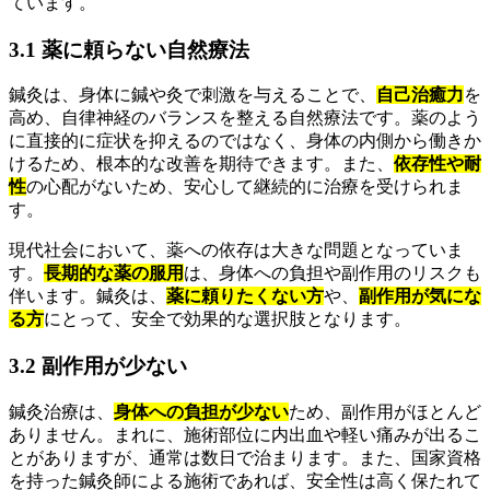
ています。
3.1 薬に頼らない自然療法
鍼灸は、身体に鍼や灸で刺激を与えることで、
自己治癒力
を
高め、自律神経のバランスを整える自然療法です。薬のよう
に直接的に症状を抑えるのではなく、身体の内側から働きか
けるため、根本的な改善を期待できます。また、
依存性や耐
性
の心配がないため、安心して継続的に治療を受けられま
す。
現代社会において、薬への依存は大きな問題となっていま
す。
長期的な薬の服用
は、身体への負担や副作用のリスクも
伴います。鍼灸は、
薬に頼りたくない方
や、
副作用が気にな
る方
にとって、安全で効果的な選択肢となります。
3.2 副作用が少ない
鍼灸治療は、
身体への負担が少ない
ため、副作用がほとんど
ありません。まれに、施術部位に内出血や軽い痛みが出るこ
とがありますが、通常は数日で治まります。また、国家資格
を持った鍼灸師による施術であれば、安全性は高く保たれて