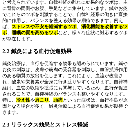
と考えられています。自律神経の乱れに効果的なツボは、主
に背骨の両側やお腹、手足などに集中しています。鍼やお灸
でこれらのツボを刺激することで、自律神経系の働きに直接
的に作用し、バランスを整える効果が期待できます。例え
ば、
ストレスや不安を軽減するツボ
、
消化機能を改善するツ
ボ
、
睡眠の質を高めるツボ
など、様々な症状に対応するツボ
が存在します。
2.2 鍼灸による血行促進効果
鍼灸治療は、血行を促進する効果も認められています。鍼や
お灸の刺激は、皮膚や筋肉の受容器を刺激し、血管拡張作用
のある物質の放出を促します。これにより、血流が改善さ
れ、酸素や栄養素が全身に行き渡りやすくなります。自律神
経は、血管の収縮や拡張にも関与しているため、血行が促進
されることで、自律神経のバランスも整いやすくなります。
特に、
冷え性
や
肩こり
、
頭痛
といった症状は、血行不良が原
因となる場合が多く、鍼灸治療による血行促進効果が期待で
きます。
2.3 リラックス効果とストレス軽減