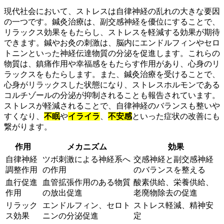
現代社会において、ストレスは自律神経の乱れの大きな要因
の一つです。鍼灸治療は、副交感神経を優位にすることで、
リラックス効果をもたらし、ストレスを軽減する効果が期待
できます。鍼やお灸の刺激は、脳内にエンドルフィンやセロ
トニンといった神経伝達物質の分泌を促進します。これらの
物質は、鎮痛作用や幸福感をもたらす作用があり、心身のリ
ラックスをもたらします。また、鍼灸治療を受けることで、
心身がリラックスした状態になり、ストレスホルモンである
コルチゾールの分泌が抑制されることも報告されています。
ストレスが軽減されることで、自律神経のバランスも整いや
すくなり、
不眠
や
イライラ
、
不安感
といった症状の改善にも
繋がります。
作用
メカニズム
効果
自律神経
ツボ刺激による神経系へ
交感神経と副交感神経
調整作用
の作用
のバランスを整える
血行促進
血管拡張作用のある物質
酸素供給、栄養供給、
作用
の放出促進
老廃物除去の促進
リラック
エンドルフィン、セロト
ストレス軽減、精神安
ス効果
ニンの分泌促進
定