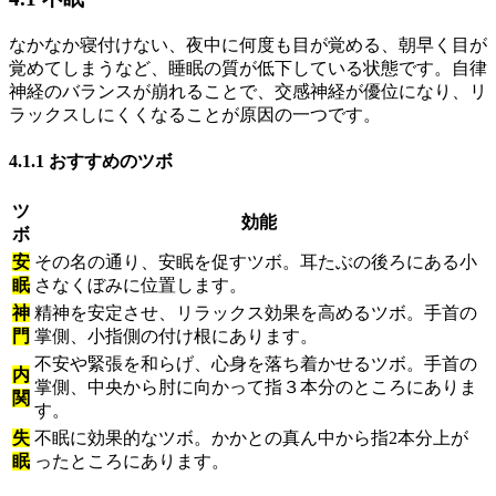
なかなか寝付けない、夜中に何度も目が覚める、朝早く目が
覚めてしまうなど、睡眠の質が低下している状態です。自律
神経のバランスが崩れることで、交感神経が優位になり、リ
ラックスしにくくなることが原因の一つです。
4.1.1 おすすめのツボ
ツ
効能
ボ
安
その名の通り、安眠を促すツボ。耳たぶの後ろにある小
眠
さなくぼみに位置します。
神
精神を安定させ、リラックス効果を高めるツボ。手首の
門
掌側、小指側の付け根にあります。
不安や緊張を和らげ、心身を落ち着かせるツボ。手首の
内
掌側、中央から肘に向かって指３本分のところにありま
関
す。
失
不眠に効果的なツボ。かかとの真ん中から指2本分上が
眠
ったところにあります。