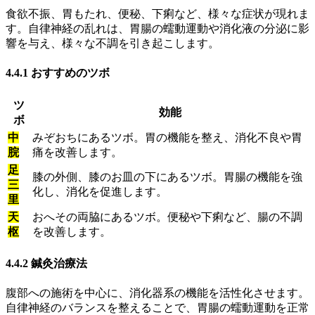
食欲不振、胃もたれ、便秘、下痢など、様々な症状が現れま
す。自律神経の乱れは、胃腸の蠕動運動や消化液の分泌に影
響を与え、様々な不調を引き起こします。
4.4.1 おすすめのツボ
ツ
効能
ボ
中
みぞおちにあるツボ。胃の機能を整え、消化不良や胃
脘
痛を改善します。
足
膝の外側、膝のお皿の下にあるツボ。胃腸の機能を強
三
化し、消化を促進します。
里
天
おへその両脇にあるツボ。便秘や下痢など、腸の不調
枢
を改善します。
4.4.2 鍼灸治療法
腹部への施術を中心に、消化器系の機能を活性化させます。
自律神経のバランスを整えることで、胃腸の蠕動運動を正常