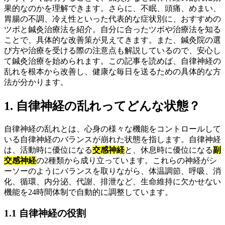
果的なのかを理解できます。さらに、不眠、頭痛、めまい、
胃腸の不調、冷え性といった代表的な症状別に、おすすめの
ツボと鍼灸治療法を紹介。自分に合ったツボや治療法を知る
ことで、具体的な改善策が見えてきます。また、鍼灸院の選
び方や治療を受ける際の注意点も解説しているので、安心し
て鍼灸治療を始められます。この記事を読めば、自律神経の
乱れを根本から改善し、健康な毎日を送るための具体的な方
法が分かります。
1. 自律神経の乱れってどんな状態？
自律神経の乱れとは、心身の様々な機能をコントロールして
いる自律神経のバランスが崩れた状態を指します。自律神経
は、活動時に優位になる
交感神経
と、休息時に優位になる
副
交感神経
の2種類から成り立っています。これらの神経がシ
ーソーのようにバランスを取りながら、体温調節、呼吸、消
化、循環、内分泌、代謝、排泄など、生命維持に欠かせない
機能を24時間体制で自動的に調整しています。
1.1 自律神経の役割