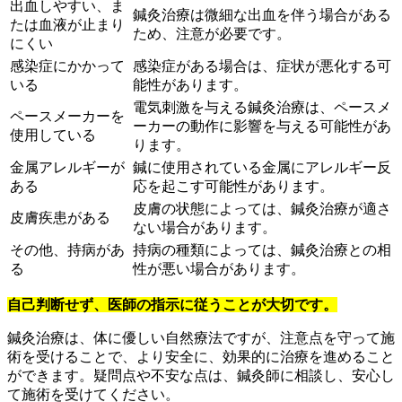
出血しやすい、ま
鍼灸治療は微細な出血を伴う場合がある
たは血液が止まり
ため、注意が必要です。
にくい
感染症にかかって
感染症がある場合は、症状が悪化する可
いる
能性があります。
電気刺激を与える鍼灸治療は、ペースメ
ペースメーカーを
ーカーの動作に影響を与える可能性があ
使用している
ります。
金属アレルギーが
鍼に使用されている金属にアレルギー反
ある
応を起こす可能性があります。
皮膚の状態によっては、鍼灸治療が適さ
皮膚疾患がある
ない場合があります。
その他、持病があ
持病の種類によっては、鍼灸治療との相
る
性が悪い場合があります。
自己判断せず、医師の指示に従うことが大切です。
鍼灸治療は、体に優しい自然療法ですが、注意点を守って施
術を受けることで、より安全に、効果的に治療を進めること
ができます。疑問点や不安な点は、鍼灸師に相談し、安心し
て施術を受けてください。