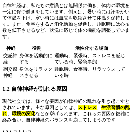
自律神経は、私たちの意識とは無関係に働き、体内の環境を
一定に保つ働きをしています。例えば、暑い時には汗をかい
て体温を下げ、寒い時には血管を収縮させて体温を保持しま
す。また、食事をすると消化活動を促進し、睡眠時には心拍
数を低下させるなど、状況に応じて体の機能を調整していま
す。
神経
役割
活性化する場面
交感神
身体を活動的に
運動時、緊張時、ストレスを感じ
経
する
ている時、緊急事態
副交感
身体をリラック
睡眠時、食事時、リラックスして
神経
スさせる
いる時
1.2 自律神経が乱れる原因
現代社会では、様々な要因が自律神経の乱れを引き起こすと
されています。主な原因としては、
ストレス
、
生活習慣の乱
れ
、
環境の変化
などが挙げられます。これらの要因が複雑に
絡み合い、自律神経のバランスを崩してしまうのです。