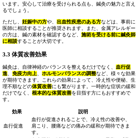
います。安心して治療を受けられる点も、鍼灸の魅力と言え
るでしょう。
ただし、
妊娠中の方
や、
出血性疾患のある方
などは、事前に
医師に相談することが推奨されます。また、金属アレルギー
の方は、鍼の素材を確認するなど、
施術を受ける前に鍼灸師
に相談
することが大切です。
3.3 体質改善効果
鍼灸は、自律神経のバランスを整えるだけでなく、
血行促
進
、
免疫力向上
、
ホルモンバランスの調整
など、様々な効果
が期待できます。これらの効果によって、冷え性や便秘、生
理不順などの
体質改善
にも繋がります。一時的な症状の緩和
だけでなく、
根本的な体質改善
を目指す方にもおすすめで
す。
効果
説明
血行が促進されることで、冷え性の改善や、
血行促進
肩こり、腰痛などの痛みの緩和が期待できま
す。