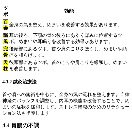
ツ
効能
ボ
百
全身の気を整え、めまいを改善する効果があります。
会
翳
耳の後ろ、下顎の骨の後ろにあるくぼみに位置するツ
風
ボ。めまいや耳鳴りを改善する効果があります。
完
後頭部にあるツボ。首や肩のこりをほぐし、めまいや頭
骨
痛を和らげます。
天
後頭部にあるツボ。首のこりや肩こりを緩和し、めまい
柱
を改善します。
4.3.2 鍼灸治療法
首や肩への施術を中心に、全身の気の流れを整えます。自律
神経のバランスを調整し、内耳の機能を改善することで、め
まいの症状を緩和します。ストレス軽減のためのリラクセー
ション法も指導します。
4.4 胃腸の不調