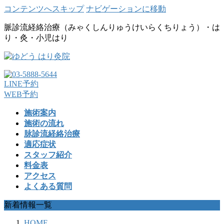
コンテンツへスキップ
ナビゲーションに移動
脈診流経絡治療（みゃくしんりゅうけいらくちりょう）・は
り・灸・小児はり
LINE予約
WEB予約
施術案内
施術の流れ
脉診流経絡治療
適応症状
スタッフ紹介
料金表
アクセス
よくある質問
新着情報一覧
HOME