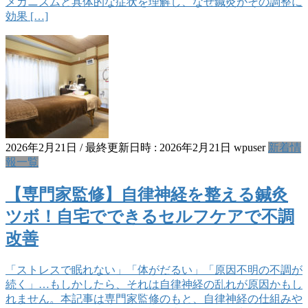
メカニズムと具体的な症状を理解し、なぜ鍼灸がその調整に
効果 […]
2026年2月21日
/ 最終更新日時 :
2026年2月21日
wpuser
新着情
報一覧
【専門家監修】自律神経を整える鍼灸
ツボ！自宅でできるセルフケアで不調
改善
「ストレスで眠れない」「体がだるい」「原因不明の不調が
続く」…もしかしたら、それは自律神経の乱れが原因かもし
れません。本記事は専門家監修のもと、自律神経の仕組みや