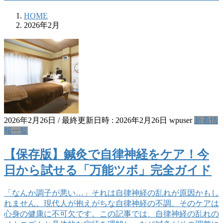
HOME
2026年2月
2026年2月26日
/ 最終更新日時 :
2026年2月26日
wpuser
新着情
報一覧
【保存版】鍼灸で自律神経をケア！今
日から試せる「万能ツボ」完全ガイド
「なんか調子が悪い…」それは自律神経の乱れが原因かもし
れません。現代人が抱えがちな自律神経の不調。そのケアは
心身の健康に不可欠です。この記事では、自律神経の乱れの