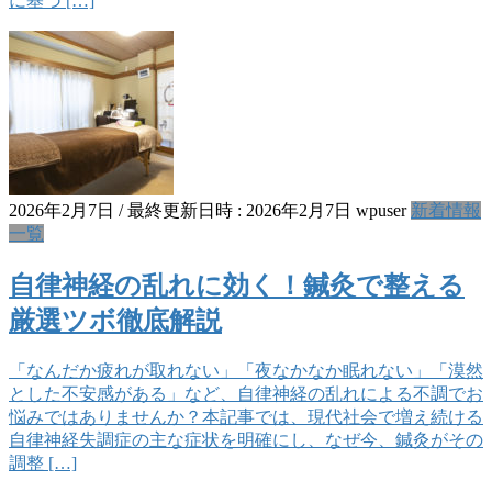
に基づ […]
2026年2月7日
/ 最終更新日時 :
2026年2月7日
wpuser
新着情報
一覧
自律神経の乱れに効く！鍼灸で整える
厳選ツボ徹底解説
「なんだか疲れが取れない」「夜なかなか眠れない」「漠然
とした不安感がある」など、自律神経の乱れによる不調でお
悩みではありませんか？本記事では、現代社会で増え続ける
自律神経失調症の主な症状を明確にし、なぜ今、鍼灸がその
調整 […]