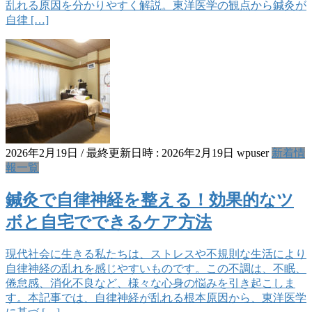
乱れる原因を分かりやすく解説。東洋医学の観点から鍼灸が
自律 […]
2026年2月19日
/ 最終更新日時 :
2026年2月19日
wpuser
新着情
報一覧
鍼灸で自律神経を整える！効果的なツ
ボと自宅でできるケア方法
現代社会に生きる私たちは、ストレスや不規則な生活により
自律神経の乱れを感じやすいものです。この不調は、不眠、
倦怠感、消化不良など、様々な心身の悩みを引き起こしま
す。本記事では、自律神経が乱れる根本原因から、東洋医学