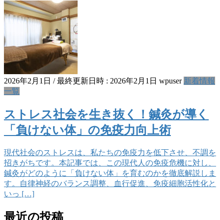
2026年2月1日
/ 最終更新日時 :
2026年2月1日
wpuser
新着情報
一覧
ストレス社会を生き抜く！鍼灸が導く
「負けない体」の免疫力向上術
現代社会のストレスは、私たちの免疫力を低下させ、不調を
招きがちです。本記事では、この現代人の免疫危機に対し、
鍼灸がどのように「負けない体」を育むのかを徹底解説しま
す。自律神経のバランス調整、血行促進、免疫細胞活性化と
いっ […]
最近の投稿