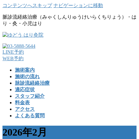
コンテンツへスキップ
ナビゲーションに移動
脈診流経絡治療（みゃくしんりゅうけいらくちりょう）・は
り・灸・小児はり
LINE予約
WEB予約
施術案内
施術の流れ
脉診流経絡治療
適応症状
スタッフ紹介
料金表
アクセス
よくある質問
2026年2月