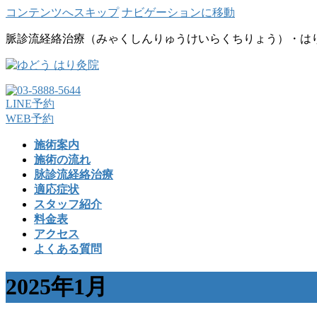
コンテンツへスキップ
ナビゲーションに移動
脈診流経絡治療（みゃくしんりゅうけいらくちりょう）・は
LINE予約
WEB予約
施術案内
施術の流れ
脉診流経絡治療
適応症状
スタッフ紹介
料金表
アクセス
よくある質問
2025年1月