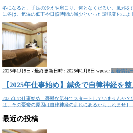
冬になると、手足の冷えや肩こり、何となくだるい、風邪を
に冬は、気温の低下や日照時間の減少といった環境変化によ [
2025年1月8日
/ 最終更新日時 :
2025年1月8日
wpuser
新着情報
【2025年仕事始め】鍼灸で自律神経を
2025年の仕事始め、憂鬱な気分でスタートしていませんか
は、その憂鬱の原因は自律神経の乱れにあるかもしれませ […
最近の投稿