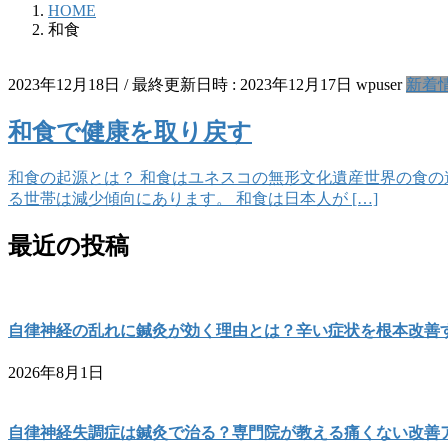
HOME
和食
2023年12月18日
/ 最終更新日時 :
2023年12月17日
wpuser
新着
和食で健康を取り戻す
和食の起源とは？ 和食はユネスコの無形文化遺産世界の食の遺
る世帯は減少傾向にあります。 和食は日本人が […]
最近の投稿
自律神経の乱れに鍼灸が効く理由とは？辛い症状を根本改善
2026年8月1日
自律神経失調症は鍼灸で治る？専門院が教える痛くない改善