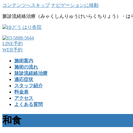
コンテンツへスキップ
ナビゲーションに移動
脈診流経絡治療（みゃくしんりゅうけいらくちりょう）・は
LINE予約
WEB予約
施術案内
施術の流れ
脉診流経絡治療
適応症状
スタッフ紹介
料金表
アクセス
よくある質問
和食