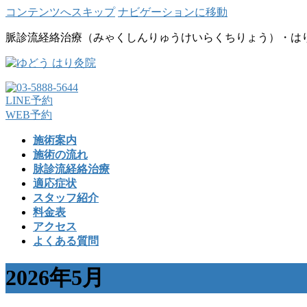
コンテンツへスキップ
ナビゲーションに移動
脈診流経絡治療（みゃくしんりゅうけいらくちりょう）・は
LINE予約
WEB予約
施術案内
施術の流れ
脉診流経絡治療
適応症状
スタッフ紹介
料金表
アクセス
よくある質問
2026年5月