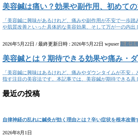
美容鍼は痛い？効果や副作用、初めて
「美容鍼に興味があるけれど、痛みや副作用が不安で一歩踏
や肌質改善といった具体的な美容効果、そして万が一の内出 [
2026年5月22日
/ 最終更新日時 :
2026年5月22日
wpuser
新着情
美容鍼とは？期待できる効果や痛み・
「美容鍼に興味はあるけれど、痛みやダウンタイムが不安」
指す注目の美容法です。本記事では、美容鍼が期待できる具 [
最近の投稿
自律神経の乱れに鍼灸が効く理由とは？辛い症状を根本改善
2026年8月1日