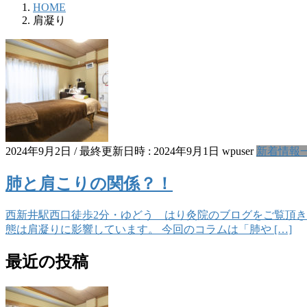
HOME
肩凝り
2024年9月2日
/ 最終更新日時 :
2024年9月1日
wpuser
新着情報
肺と肩こりの関係？！
西新井駅西口徒歩2分・ゆどう はり灸院のブログをご覧頂き
態は肩凝りに影響しています。 今回のコラムは「肺や […]
最近の投稿