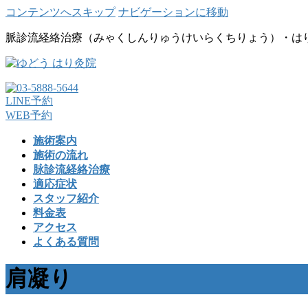
コンテンツへスキップ
ナビゲーションに移動
脈診流経絡治療（みゃくしんりゅうけいらくちりょう）・は
LINE予約
WEB予約
施術案内
施術の流れ
脉診流経絡治療
適応症状
スタッフ紹介
料金表
アクセス
よくある質問
肩凝り