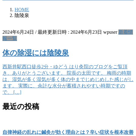
HOME
陰陵泉
2024年6月24日
/ 最終更新日時 :
2024年6月23日
wpuser
新着情
報一覧
体の除湿には陰陵泉
西新井駅西口徒歩2分・ゆどう はり灸院のブログをご覧頂
き、ありがとうございます。 院長の太田です。 梅雨の時期
は、湿気が多く湿気が多く体の中までじめじめした感じがし
ます。 実際に、余計な水分が蓄積されやすい時期ですの
で、 […]
最近の投稿
自律神経の乱れに鍼灸が効く理由とは？辛い症状を根本改善