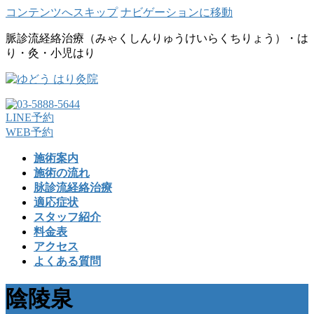
コンテンツへスキップ
ナビゲーションに移動
脈診流経絡治療（みゃくしんりゅうけいらくちりょう）・は
り・灸・小児はり
LINE予約
WEB予約
施術案内
施術の流れ
脉診流経絡治療
適応症状
スタッフ紹介
料金表
アクセス
よくある質問
陰陵泉