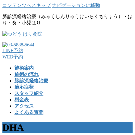
コンテンツへスキップ
ナビゲーションに移動
脈診流経絡治療（みゃくしんりゅうけいらくちりょう）・は
り・灸・小児はり
LINE予約
WEB予約
施術案内
施術の流れ
脉診流経絡治療
適応症状
スタッフ紹介
料金表
アクセス
よくある質問
DHA