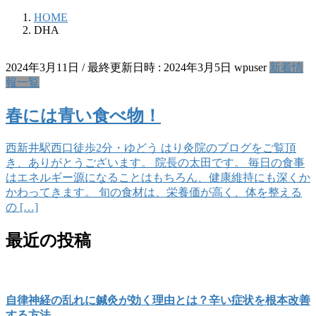
HOME
DHA
2024年3月11日
/ 最終更新日時 :
2024年3月5日
wpuser
新着情
報一覧
春には青い食べ物！
西新井駅西口徒歩2分・ゆどう はり灸院のブログをご覧頂
き、ありがとうございます。 院長の太田です。 毎日の食事
はエネルギー源になることはもちろん、健康維持にも深くか
かわってきます。 旬の食材は、栄養価が高く、体を整える
の […]
最近の投稿
自律神経の乱れに鍼灸が効く理由とは？辛い症状を根本改善
する方法