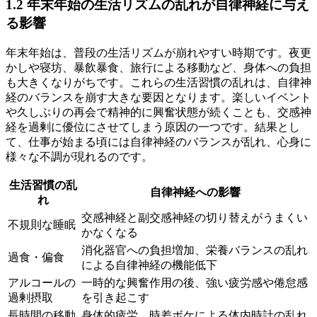
1.2 年末年始の生活リズムの乱れが自律神経に与え
る影響
年末年始は、普段の生活リズムが崩れやすい時期です。夜更
かしや寝坊、暴飲暴食、旅行による移動など、身体への負担
も大きくなりがちです。これらの生活習慣の乱れは、自律神
経のバランスを崩す大きな要因となります。楽しいイベント
や久しぶりの再会で精神的に興奮状態が続くことも、交感神
経を過剰に優位にさせてしまう原因の一つです。結果とし
て、仕事が始まる頃には自律神経のバランスが乱れ、心身に
様々な不調が現れるのです。
生活習慣の乱
自律神経への影響
れ
交感神経と副交感神経の切り替えがうまくい
不規則な睡眠
かなくなる
消化器官への負担増加、栄養バランスの乱れ
過食・偏食
による自律神経の機能低下
アルコールの
一時的な興奮作用の後、強い疲労感や倦怠感
過剰摂取
を引き起こす
長時間の移動
身体的疲労、時差ボケによる体内時計の乱れ