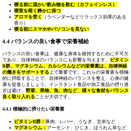
寝る前に温かい飲み物を飲む（カフェインレス）
寝室を暗く静かに保つ
アロマを焚く
（ラベンダーなどリラックス効果のある
香り）
寝る前にスマホやパソコンを見ない
4.4 バランスの良い食事で栄養補給
バランスの良い食事は、健康な身体を維持するために不可欠
であり、自律神経のバランスにも影響を与えます。
ビタミン
B群、マグネシウム、カルシウムなどの栄養素は、自律神経
の働きをサポートする
上で重要です。これらの栄養素を積極
的に摂取することで、自律神経のバランスを整え、心身の健
康を促進しましょう。インスタント食品や加工食品の摂り過
ぎは避け、
野菜、果物、魚、肉など、様々な食材をバランス
良く取り入れる
ことが大切です。
4.4.1 積極的に摂りたい栄養素
ビタミンB群：
豚肉、レバー、うなぎ、玄米など
マグネシウム：
アーモンド、ひじき、ほうれん草など