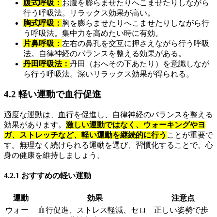
腹式呼吸：
お腹を膨らませたりへこませたりしながら
行う呼吸法。リラックス効果が高い。
胸式呼吸：
胸を膨らませたりへこませたりしながら行
う呼吸法。集中力を高めたい時に有効。
片鼻呼吸：
左右の鼻孔を交互に押さえながら行う呼吸
法。自律神経のバランスを整える効果がある。
丹田呼吸法：
丹田（おへその下あたり）を意識しなが
ら行う呼吸法。深いリラックス効果が得られる。
4.2 軽い運動で血行促進
適度な運動は、血行を促進し、自律神経のバランスを整える
効果があります。
激しい運動ではなく、ウォーキングやヨ
ガ、ストレッチなど、軽い運動を継続的に行う
ことが重要で
す。無理なく続けられる運動を選び、習慣化することで、心
身の健康を維持しましょう。
4.2.1 おすすめの軽い運動
運動
効果
注意点
ウォー
血行促進、ストレス軽減、セロ
正しい姿勢で歩