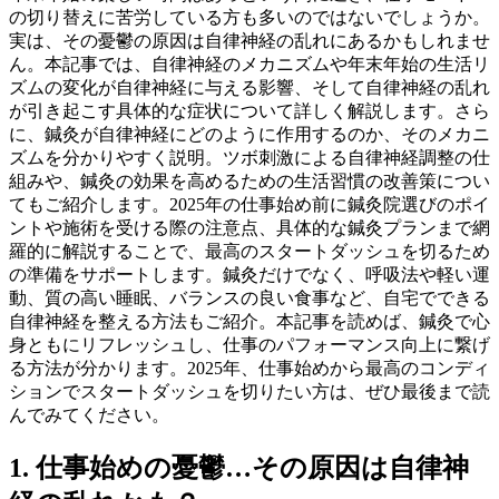
の切り替えに苦労している方も多いのではないでしょうか。
実は、その憂鬱の原因は自律神経の乱れにあるかもしれませ
ん。本記事では、自律神経のメカニズムや年末年始の生活リ
ズムの変化が自律神経に与える影響、そして自律神経の乱れ
が引き起こす具体的な症状について詳しく解説します。さら
に、鍼灸が自律神経にどのように作用するのか、そのメカニ
ズムを分かりやすく説明。ツボ刺激による自律神経調整の仕
組みや、鍼灸の効果を高めるための生活習慣の改善策につい
てもご紹介します。2025年の仕事始め前に鍼灸院選びのポイ
ントや施術を受ける際の注意点、具体的な鍼灸プランまで網
羅的に解説することで、最高のスタートダッシュを切るため
の準備をサポートします。鍼灸だけでなく、呼吸法や軽い運
動、質の高い睡眠、バランスの良い食事など、自宅でできる
自律神経を整える方法もご紹介。本記事を読めば、鍼灸で心
身ともにリフレッシュし、仕事のパフォーマンス向上に繋げ
る方法が分かります。2025年、仕事始めから最高のコンディ
ションでスタートダッシュを切りたい方は、ぜひ最後まで読
んでみてください。
1. 仕事始めの憂鬱…その原因は自律神