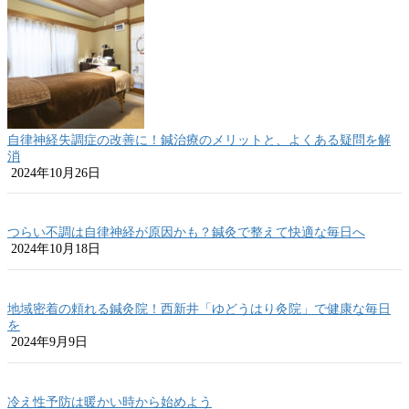
自律神経失調症の改善に！鍼治療のメリットと、よくある疑問を解
消
2024年10月26日
つらい不調は自律神経が原因かも？鍼灸で整えて快適な毎日へ
2024年10月18日
地域密着の頼れる鍼灸院！西新井「ゆどうはり灸院」で健康な毎日
を
2024年9月9日
冷え性予防は暖かい時から始めよう