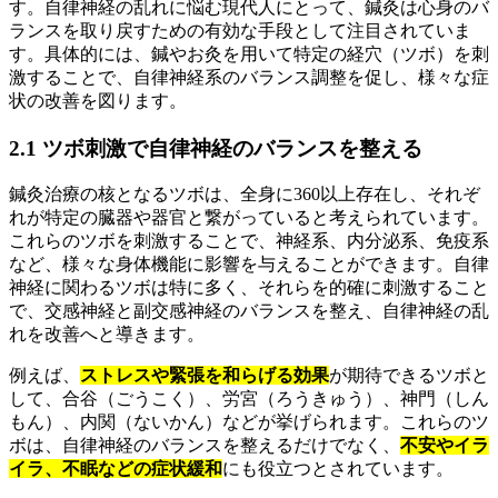
す。自律神経の乱れに悩む現代人にとって、鍼灸は心身のバ
ランスを取り戻すための有効な手段として注目されていま
す。具体的には、鍼やお灸を用いて特定の経穴（ツボ）を刺
激することで、自律神経系のバランス調整を促し、様々な症
状の改善を図ります。
2.1 ツボ刺激で自律神経のバランスを整える
鍼灸治療の核となるツボは、全身に360以上存在し、それぞ
れが特定の臓器や器官と繋がっていると考えられています。
これらのツボを刺激することで、神経系、内分泌系、免疫系
など、様々な身体機能に影響を与えることができます。自律
神経に関わるツボは特に多く、それらを的確に刺激すること
で、交感神経と副交感神経のバランスを整え、自律神経の乱
れを改善へと導きます。
例えば、
ストレスや緊張を和らげる効果
が期待できるツボと
して、合谷（ごうこく）、労宮（ろうきゅう）、神門（しん
もん）、内関（ないかん）などが挙げられます。これらのツ
ボは、自律神経のバランスを整えるだけでなく、
不安やイラ
イラ、不眠などの症状緩和
にも役立つとされています。