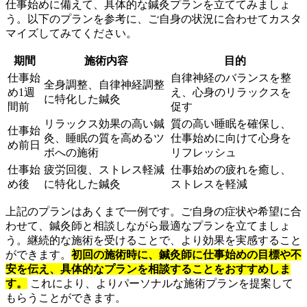
仕事始めに備えて、具体的な鍼灸プランを立ててみましょ
う。以下のプランを参考に、ご自身の状況に合わせてカスタ
マイズしてみてください。
期間
施術内容
目的
仕事始
自律神経のバランスを整
全身調整、自律神経調整
め1週
え、心身のリラックスを
に特化した鍼灸
間前
促す
リラックス効果の高い鍼
質の高い睡眠を確保し、
仕事始
灸、睡眠の質を高めるツ
仕事始めに向けて心身を
め前日
ボへの施術
リフレッシュ
仕事始
疲労回復、ストレス軽減
仕事始めの疲れを癒し、
め後
に特化した鍼灸
ストレスを軽減
上記のプランはあくまで一例です。ご自身の症状や希望に合
わせて、鍼灸師と相談しながら最適なプランを立てましょ
う。継続的な施術を受けることで、より効果を実感すること
ができます。
初回の施術時に、鍼灸師に仕事始めの目標や不
安を伝え、具体的なプランを相談することをおすすめしま
す。
これにより、よりパーソナルな施術プランを提案して
もらうことができます。