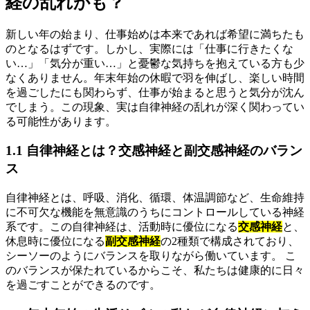
経の乱れかも？
新しい年の始まり、仕事始めは本来であれば希望に満ちたも
のとなるはずです。しかし、実際には「仕事に行きたくな
い…」「気分が重い…」と憂鬱な気持ちを抱えている方も少
なくありません。年末年始の休暇で羽を伸ばし、楽しい時間
を過ごしたにも関わらず、仕事が始まると思うと気分が沈ん
でしまう。この現象、実は自律神経の乱れが深く関わってい
る可能性があります。
1.1 自律神経とは？交感神経と副交感神経のバラン
ス
自律神経とは、呼吸、消化、循環、体温調節など、生命維持
に不可欠な機能を無意識のうちにコントロールしている神経
系です。この自律神経は、活動時に優位になる
交感神経
と、
休息時に優位になる
副交感神経
の2種類で構成されており、
シーソーのようにバランスを取りながら働いています。 こ
のバランスが保たれているからこそ、私たちは健康的に日々
を過ごすことができるのです。