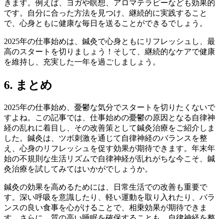
きます。例えば、ヨガや瞑想、アロマテラピーなども効果的
です。自分に合った方法を見つけ、継続的に実践すること
で、心身ともに健康な毎日を送ることができるでしょう。
2025年の仕事始めは、鍼灸で心身ともにリフレッシュし、最
高のスタートを切りましょう！そして、継続的なケアで健康
を維持し、充実した一年を過ごしましょう。
6. まとめ
2025年の仕事始め、憂鬱な気分でスタートを切りたくないで
すよね。この記事では、仕事始めの憂鬱の原因となる自律神
経の乱れに着目し、その改善策として鍼灸治療をご紹介しま
した。鍼灸は、ツボ刺激を通じて自律神経のバランスを整
え、心身のリフレッシュを促す効果が期待できます。年末年
始の不規則な生活リズムで自律神経が乱れがちな今こそ、鍼
灸治療を試してみてはいかがでしょうか。
鍼灸の効果を高めるためには、日常生活での改善も重要で
す。深い呼吸を意識したり、軽い運動を取り入れたり、バラ
ンスの良い食事を心がけることで、相乗効果が期待できま
す。さらに、質の高い睡眠を確保することも、自律神経を整