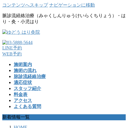
コンテンツへスキップ
ナビゲーションに移動
脈診流経絡治療（みゃくしんりゅうけいらくちりょう）・は
り・灸・小児はり
LINE予約
WEB予約
施術案内
施術の流れ
脉診流経絡治療
適応症状
スタッフ紹介
料金表
アクセス
よくある質問
新着情報一覧
HOME