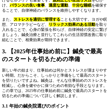
けるセルフケアも重要です。
規則正しい生活リズム
を心が
け、
バランスの良い食事
、
適度な運動
、
十分な睡眠
を確保す
ることで、自律神経のバランスを維持しやすくなります。
また、
ストレスを適切に管理する
ことも大切です。ヨガや瞑
想、アロマテラピーなど、
リラックス効果のある活動
を取り
入れることで、心身の緊張を和らげ、自律神経の安定に繋げ
ましょう。鍼灸治療と並行してこれらの生活習慣改善に取り
組むことで、相乗効果が期待できます。
3. 【2025年仕事始め前に】鍼灸で最高
のスタートを切るための準備
新しい年の始まり、仕事始めは何かとストレスが溜まりやす
い時期。だからこそ、しっかりと準備をして最高のスタート
を切りたいですよね。鍼灸は、そんな仕事始めのストレスを
軽減し、心身を健やかに保つための有効な手段となります。
この章では、2025年の仕事始め前に鍼灸で最高のスタートを
切るための準備について詳しく解説します。
3.1 年始の鍼灸院選びのポイント