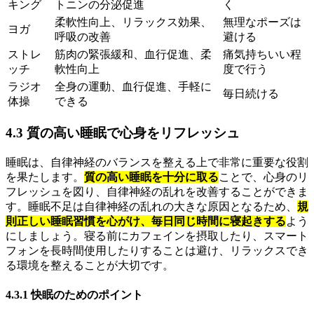
キング
トニンの分泌促進
く
柔軟性向上、リラックス効果、
無理なポーズは
ヨガ
呼吸の改善
避ける
ストレ
筋肉の緊張緩和、血行促進、柔
痛気持ちいい程
ッチ
軟性向上
度で行う
ラジオ
全身の運動、血行促進、手軽に
毎日続ける
体操
できる
4.3 質の高い睡眠で心身をリフレッシュ
睡眠は、自律神経のバランスを整える上で非常に重要な役割
を果たします。
質の高い睡眠を十分に取る
ことで、心身のリ
フレッシュを図り、自律神経の乱れを改善することができま
す。睡眠不足は自律神経の乱れの大きな原因となるため、
規
則正しい睡眠習慣を心がけ、毎日同じ時間に寝起きする
よう
にしましょう。寝る前にカフェインを摂取したり、スマート
フォンを長時間使用したりすることは避け、リラックスでき
る環境を整えることが大切です。
4.3.1 快眠のためのポイント