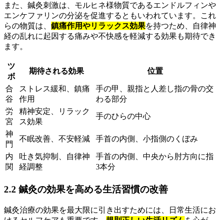
また、鍼灸刺激は、モルヒネ様物質であるエンドルフィンや
エンケファリンの分泌を促進するともいわれています。これ
らの物質は、
鎮痛作用やリラックス効果
を持つため、自律神
経の乱れに起因する痛みや不快感を軽減する効果も期待でき
ます。
ツ
期待される効果
位置
ボ
合
ストレス緩和、鎮痛
手の甲、親指と人差し指の骨の交
谷
作用
わる部分
労
精神安定、リラック
手のひらの中心
宮
ス効果
神
不眠改善、不安軽減
手首の内側、小指側のくぼみ
門
内
吐き気抑制、自律神
手首の内側、中央から肘方向に指
関
経調整
3本分
2.2 鍼灸の効果を高める生活習慣の改善
鍼灸治療の効果を最大限に引き出すためには、日常生活にお