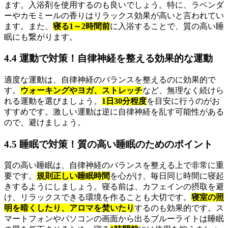
ます。入浴剤を使用するのも良いでしょう。特に、ラベンダ
ーやカモミールの香りはリラックス効果が高いと言われてい
ます。また、
寝る1～2時間前
に入浴することで、質の高い睡
眠にも繋がります。
4.4 運動で対策！自律神経を整える効果的な運動
適度な運動は、自律神経のバランスを整えるのに効果的で
す。
ウォーキングやヨガ、ストレッチ
など、無理なく続けら
れる運動を選びましょう。
1日30分程度
を目安に行うのがお
すすめです。激しい運動は逆に自律神経を乱す可能性がある
ので、避けましょう。
4.5 睡眠で対策！質の高い睡眠のためのポイント
質の高い睡眠は、自律神経のバランスを整える上で非常に重
要です。
規則正しい睡眠時間
を心がけ、毎日同じ時間に寝起
きするようにしましょう。寝る前は、カフェインの摂取を避
け、リラックスできる環境を作ることも大切です。
寝室の照
明を暗くしたり、アロマを焚いたり
するのも効果的です。ス
マートフォンやパソコンの画面から出るブルーライトは睡眠