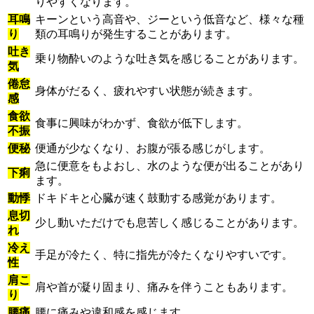
りやすくなります。
耳鳴
キーンという高音や、ジーという低音など、様々な種
り
類の耳鳴りが発生することがあります。
吐き
乗り物酔いのような吐き気を感じることがあります。
気
倦怠
身体がだるく、疲れやすい状態が続きます。
感
食欲
食事に興味がわかず、食欲が低下します。
不振
便秘
便通が少なくなり、お腹が張る感じがします。
急に便意をもよおし、水のような便が出ることがあり
下痢
ます。
動悸
ドキドキと心臓が速く鼓動する感覚があります。
息切
少し動いただけでも息苦しく感じることがあります。
れ
冷え
手足が冷たく、特に指先が冷たくなりやすいです。
性
肩こ
肩や首が凝り固まり、痛みを伴うこともあります。
り
腰痛
腰に痛みや違和感を感じます。