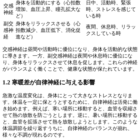
身体を活動的にする（心拍数
日中、活動時、緊張
交感
増加、血圧上昇、瞳孔拡大な
時、ストレスを感じて
神経
ど）
いる時
副交
身体をリラックスさせる（心
夜間、休息時、リラッ
感神
拍数減少、血圧低下、消化促
クスしている時
経
進など）
交感神経は昼間や活動時に優位になり、身体を活動的な状態
に導きます。一方、副交感神経は夜間や休息時に優位にな
り、身体をリラックスさせて休息を促します。これらの神経
がバランスよく働くことで、健康な状態が保たれています。
1.2 寒暖差が自律神経に与える影響
急激な温度変化は、身体にとって大きなストレスとなりま
す。体温を一定に保とうとするために、自律神経は活発に働
き始めます。例えば、寒い場所に移動すると、血管を収縮さ
せて熱の放散を防ごうとします。逆に、暑い場所に移動する
と、血管を拡張させて熱を放散しようとします。このような
体温調節を繰り返すうちに、自律神経のバランスが崩れ、
様々な不調が現れるのです。