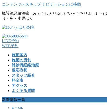
コンテンツへスキップ
ナビゲーションに移動
脈診流経絡治療（みゃくしんりゅうけいらくちりょう）・は
り・灸・小児はり
LINE予約
WEB予約
施術案内
施術の流れ
脉診流経絡治療
適応症状
スタッフ紹介
料金表
アクセス
よくある質問
新着情報一覧
HOME