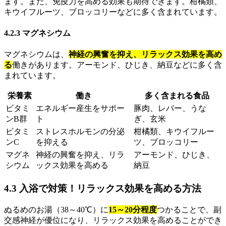
ます。また、免疫力を高める効果も期待できます。柑橘類、
キウイフルーツ、ブロッコリーなどに多く含まれています。
4.2.3 マグネシウム
マグネシウムは、
神経の興奮を抑え、リラックス効果を高め
る
働きがあります。アーモンド、ひじき、納豆などに多く含
まれています。
栄養素
働き
多く含まれる食品
ビタミ
エネルギー産生をサポー
豚肉、レバー、うな
ンB群
ト
ぎ、玄米
ビタミ
ストレスホルモンの分泌
柑橘類、キウイフルー
ンC
を抑える
ツ、ブロッコリー
マグネ
神経の興奮を抑え、リラ
アーモンド、ひじき、
シウム
ックス効果を高める
納豆
4.3 入浴で対策！リラックス効果を高める方法
ぬるめのお湯（38～40℃）に
15～20分程度
つかることで、副
交感神経が優位になり、リラックス効果を高めることができ