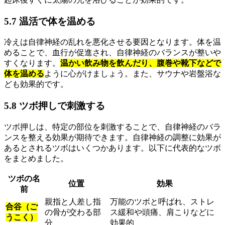
5.7 温活で体を温める
冷えは自律神経の乱れを悪化させる要因となります。体を温
めることで、血行が促進され、自律神経のバランスが整いや
すくなります。
温かい飲み物を飲んだり、腹巻や靴下などで
体を温める
ように心がけましょう。また、サウナや岩盤浴な
ども効果的です。
5.8 ツボ押しで刺激する
ツボ押しは、特定の部位を刺激することで、自律神経のバラ
ンスを整える効果が期待できます。自律神経の調整に効果が
あるとされるツボはいくつかあります。以下に代表的なツボ
をまとめました。
ツボの名
位置
効果
前
親指と人差し指
万能のツボと呼ばれ、ストレ
合谷（ご
の骨が交わる部
ス緩和や頭痛、肩こりなどに
うこく）
分
効果的