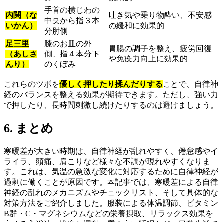
手首の横じわの
内関（な
吐き気や乗り物酔い、不安感
中央から指３本
いかん）
の緩和に効果的
分肘側
足三里
膝のお皿の外
胃腸の調子を整え、疲労回復
（あしさ
側、指４本分下
や免疫力向上に効果的
んり）
のくぼみ
これらのツボを
優しく押したり揉んだりする
ことで、自律神
経のバランスを整える効果が期待できます。ただし、強い力
で押したり、長時間刺激し続けたりするのは避けましょう。
6. まとめ
寒暖差が大きい時期は、自律神経が乱れやすく、倦怠感やイ
ライラ、頭痛、肩こりなど様々な不調が現れやすくなりま
す。これは、気温の急激な変化に対応するために自律神経が
過剰に働くことが原因です。本記事では、寒暖差による自律
神経の乱れのメカニズムやチェックリスト、そして具体的な
対策方法をご紹介しました。服装による体温調節、ビタミン
B群・C・マグネシウムなどの栄養摂取、リラックス効果を