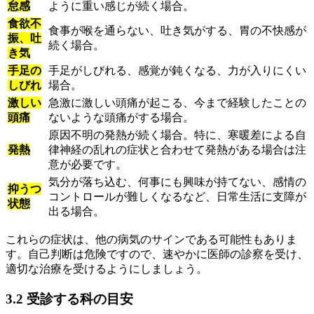
怠感
ように重い感じが続く場合。
食欲不
食事が喉を通らない、吐き気がする、胃の不快感が
振、吐
続く場合。
き気
手足の
手足がしびれる、感覚が鈍くなる、力が入りにくい
しびれ
場合。
激しい
急激に激しい頭痛が起こる、今まで経験したことの
頭痛
ないような頭痛がする場合。
原因不明の発熱が続く場合。特に、寒暖差による自
発熱
律神経の乱れの症状と合わせて発熱がある場合は注
意が必要です。
気分が落ち込む、何事にも興味が持てない、感情の
抑うつ
コントロールが難しくなるなど、日常生活に支障が
状態
出る場合。
これらの症状は、他の病気のサインである可能性もありま
す。自己判断は危険ですので、速やかに医師の診察を受け、
適切な治療を受けるようにしましょう。
3.2 受診する科の目安