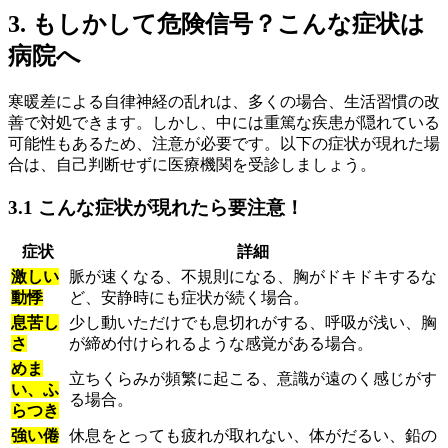
3. もしかして危険信号？こんな症状は
病院へ
寒暖差による自律神経の乱れは、多くの場合、生活習慣の改
善で対処できます。しかし、中には重篤な疾患が隠れている
可能性もあるため、注意が必要です。以下の症状が現れた場
合は、自己判断せずに医療機関を受診しましょう。
3.1 こんな症状が現れたら要注意！
症状
詳細
激しい
脈が速くなる、不規則になる、胸がドキドキするな
動悸
ど、安静時にも症状が続く場合。
息苦し
少し動いただけでも息切れがする、呼吸が浅い、胸
さ
が締め付けられるような感覚がある場合。
めま
立ちくらみが頻繁に起こる、意識が遠のく感じがす
い、ふ
る場合。
らつき
強い倦
休息をとっても疲れが取れない、体がだるい、鉛の