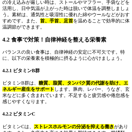
の冷え込みが厳しい時は、ストールやマフラー、手袋などを
活用し、日中気温が上がった時は脱いで体温を調整しましょ
う。素材は、通気性と吸湿性に優れた綿やウールなどがおす
すめです。また、
首、手首、足首
を温めることで効率的に体
温調節ができます。
4.2 食事で対策！自律神経を整える栄養素
バランスの良い食事は、自律神経の安定に不可欠です。特
に、以下の栄養素を積極的に摂るように心がけましょう。
4.2.1 ビタミンB群
ビタミンB群は、
糖質、脂質、タンパク質の代謝を助け、エ
ネルギー産生をサポート
します。豚肉、レバー、うなぎ、玄
米などに多く含まれています。不足すると疲労感や倦怠感を
感じやすくなります。
4.2.2 ビタミンC
ビタミンCは、
ストレスホルモンの分泌を抑える働き
があり