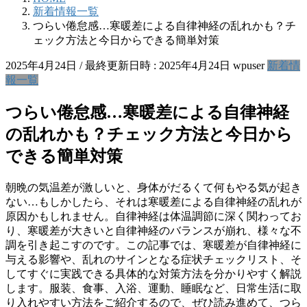
新着情報一覧
つらい倦怠感…寒暖差による自律神経の乱れかも？チ
ェック方法と今日からできる簡単対策
2025年4月24日
/ 最終更新日時 :
2025年4月24日
wpuser
新着情
報一覧
つらい倦怠感…寒暖差による自律神経
の乱れかも？チェック方法と今日から
できる簡単対策
朝晩の気温差が激しいと、身体がだるくて何もやる気が起き
ない…もしかしたら、それは寒暖差による自律神経の乱れが
原因かもしれません。自律神経は体温調節に深く関わってお
り、寒暖差が大きいと自律神経のバランスが崩れ、様々な不
調を引き起こすのです。この記事では、寒暖差が自律神経に
与える影響や、乱れのサインとなる症状チェックリスト、そ
してすぐに実践できる具体的な対策方法を分かりやすく解説
します。服装、食事、入浴、運動、睡眠など、日常生活に取
り入れやすい方法をご紹介するので、ぜひ読み進めて、つら