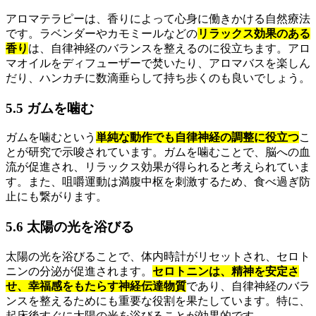
アロマテラピーは、香りによって心身に働きかける自然療法
です。ラベンダーやカモミールなどの
リラックス効果のある
香り
は、自律神経のバランスを整えるのに役立ちます。アロ
マオイルをディフューザーで焚いたり、アロマバスを楽しん
だり、ハンカチに数滴垂らして持ち歩くのも良いでしょう。
5.5 ガムを噛む
ガムを噛むという
単純な動作でも自律神経の調整に役立つ
こ
とが研究で示唆されています。ガムを噛むことで、脳への血
流が促進され、リラックス効果が得られると考えられていま
す。また、咀嚼運動は満腹中枢を刺激するため、食べ過ぎ防
止にも繋がります。
5.6 太陽の光を浴びる
太陽の光を浴びることで、体内時計がリセットされ、セロト
ニンの分泌が促進されます。
セロトニンは、精神を安定さ
せ、幸福感をもたらす神経伝達物質
であり、自律神経のバラ
ンスを整えるためにも重要な役割を果たしています。特に、
起床後すぐに太陽の光を浴びることが効果的です。