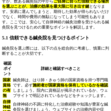
すが、数ある鍼灸院の中から
ご自身に合った信頼できる場所
を選ぶことが、治療の効果を最大限に引き出す鍵
となりま
す。安易に選んでしまうと、期待した効果が得られないだけ
でなく、時間や費用の無駄になってしまう可能性もありま
す。ここでは、安心して自律神経の鍼灸治療を受けられる鍼
灸院を見つけるための重要なポイントを解説します。
5.1 信頼できる鍼灸院を見つけるポイント
鍼灸院を選ぶ際には、以下の点を総合的に考慮し、慎重に判
断することが大切です。
確認
ポイ
詳細と確認すべきこと
ント
国家
鍼灸師は、はり師・きゅう師の国家資格を持つ専門職
資格
です。必ず
施術者が国家資格を保有しているかを確認
の有
しましょう。院内に資格証が掲示されているか、ウェ
無
ブサイトで明記されているかなどをチェックします。
自律
自律神経の不調に特化した治療経験や知識が豊富な鍼
神経
灸院を選びましょう。ウェブサイトの治療内容や症