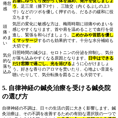
お湯にゆっくり浸かって体を温め、発汗を促しましょ
倦怠
う
。足三里（膝下3寸）、三陰交（内くるぶしの上3
感
寸）などのツボを優しく押すのも、だるさの緩和に役
立ちます。
気圧の変化に敏感な方は、梅雨時期に頭痛やめまいを
頭
感じやすくなります。首や肩を温めることで血行を促
痛・
進し、緊張を和らげましょう。
こめかみや首筋を優し
めま
くマッサージ
するのも効果的です。十分な水分補給も
い
大切です。
日照時間の減少は、セロトニンの分泌を抑制し、気分
気分
が落ち込みやすくなる原因となります。
日中はできる
的な
だけ窓際で過ごし、光を浴びる
ように心がけましょ
落ち
う。好きな香りのアロマを焚いたり、心地よい音楽を
込み
聴いたりして、気分転換を図ることも大切です。
5. 自律神経の鍼灸治療を受ける鍼灸院
の選び方
自律神経の不調は、日々の生活の質に大きく影響します。鍼
灸治療は、その不調を改善するための有効な選択肢の一つで