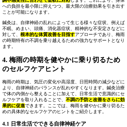
調や感受性に合わせて柔軟に対応
します。これにより、身体
への負担を最小限に抑えつつ、最大限の治療効果を引き出す
ことが可能になります。
鍼灸は、自律神経の乱れによって生じる様々な症状、例えば
不眠、めまい、頭痛、消化器症状、精神的な不安定さなどに
対して、
根本的な体質改善を目指す
アプローチであり、梅雨
の時期特有の不調を乗り越えるための強力なサポートとなり
ます。
4. 梅雨の時期を健やかに乗り切るため
のセルフケアヒント
梅雨の時期は、気圧の変化や高湿度、日照時間の減少などに
より、自律神経のバランスが乱れやすくなります。鍼灸治療
で体の内側から整えることに加えて、日常生活で意識的にセ
ルフケアを取り入れることで、
不調の予防と改善をさらに効
果的に促進
できます。ここでは、梅雨を健やかに乗り切るた
めの具体的なセルフケアのヒントをご紹介します。
4.1 日常生活でできる自律神経ケア