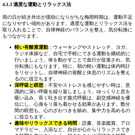
4.1.3 適度な運動とリラックス法
雨の日が続き外出が億劫になりがちな梅雨時期は、運動不足
になりやすい傾向があります。適度な運動とリラックス法を
取り入れることで、自律神経のバランスを整え、気分転換に
もつながります。
軽い有酸素運動
：ウォーキングやストレッチ、ヨガ、
ラジオ体操など、自宅で手軽にできる運動を継続的に
行いましょう。体を動かすことで血行が促進され、気
分転換にもなります。特に、朝の軽い運動は体内時計
をリセットし、自律神経の覚醒と休息のリズムを整え
るのに役立ちます。
深呼吸と瞑想
：不安やストレスを感じやすい時は、意
識的に深い呼吸を繰り返しましょう。ゆっくりと息を
吸い込み、長く吐き出す腹式呼吸は、副交感神経を優
位にし、心身をリ落ち着かせる効果があります。数分
間の瞑想も、心のざわつきを鎮め、集中力を高めるの
に役立ちます。
趣味やリラックスできる時間
：読書、音楽鑑賞、アロ
マテラピー、入浴など、自分が心からリラックスでき