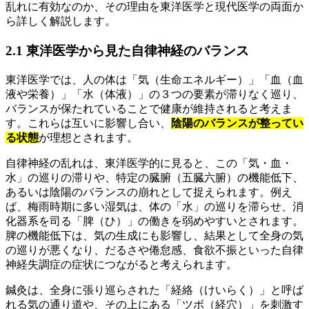
乱れに有効なのか、その理由を東洋医学と現代医学の両面か
ら詳しく解説します。
2.1 東洋医学から見た自律神経のバランス
東洋医学では、人の体は「気（生命エネルギー）」「血（血
液や栄養）」「水（体液）」の３つの要素が滞りなく巡り、
バランスが保たれていることで健康が維持されると考えま
す。これらは互いに影響し合い、
陰陽のバランスが整ってい
る状態
が理想とされます。
自律神経の乱れは、東洋医学的に見ると、この「気・血・
水」の巡りの滞りや、特定の臓腑（五臓六腑）の機能低下、
あるいは陰陽のバランスの崩れとして捉えられます。例え
ば、梅雨時期に多い湿気は、体の「水」の巡りを滞らせ、消
化器系を司る「脾（ひ）」の働きを弱めやすいとされます。
脾の機能低下は、気の生成にも影響し、結果として全身の気
の巡りが悪くなり、だるさや倦怠感、食欲不振といった自律
神経失調症の症状につながると考えられます。
鍼灸は、全身に張り巡らされた「経絡（けいらく）」と呼ば
れる気の通り道や、その上にある「ツボ（経穴）」を刺激す