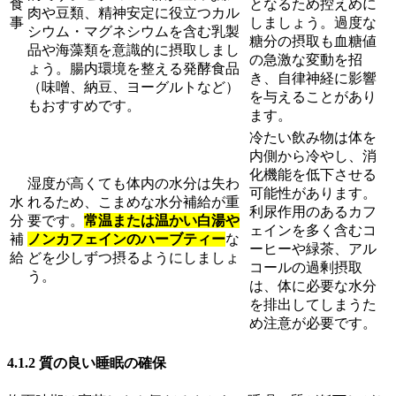
食
となるため控えめに
肉や豆類、精神安定に役立つカル
事
しましょう。過度な
シウム・マグネシウムを含む乳製
糖分の摂取も血糖値
品や海藻類を意識的に摂取しまし
の急激な変動を招
ょう。腸内環境を整える発酵食品
き、自律神経に影響
（味噌、納豆、ヨーグルトなど）
を与えることがあり
もおすすめです。
ます。
冷たい飲み物は体を
内側から冷やし、消
化機能を低下させる
湿度が高くても体内の水分は失わ
可能性があります。
水
れるため、こまめな水分補給が重
利尿作用のあるカフ
分
要です。
常温または温かい白湯や
ェインを多く含むコ
補
ノンカフェインのハーブティー
な
ーヒーや緑茶、アル
給
どを少しずつ摂るようにしましょ
コールの過剰摂取
う。
は、体に必要な水分
を排出してしまうた
め注意が必要です。
4.1.2 質の良い睡眠の確保