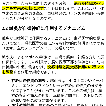
ることで、滞った気血水の巡りを改善し、
崩れた陰陽のバラ
ンスを本来の状態に戻す
ことを目指します。これにより、体
本来の自然治癒力を高め、自律神経のバランスを内側から整
えることが可能となるのです。
2.2 鍼灸が自律神経に作用するメカニズム
鍼灸が自律神経に作用するメカニズムは、東洋医学的な視点
だけでなく、現代医学の観点からも科学的に解明されつつあ
ります。主なメカニズムは以下の通りです。
鍼や灸によるツボへの刺激は、皮膚や筋肉、神経を介して脳
に伝わります。この刺激が、脳の視床下部や脳幹といった自
律神経の中枢に働きかけ、
交感神経と副交感神経のバランス
を調整
する作用が期待できます。
神経伝達物質の調整：
鍼刺激は、セロトニンやドーパ
ミン、エンドルフィンといった神経伝達物質の分泌を
促進することが分かっています。これらの物質は、精
神の安定や痛みの抑制、幸福感に関与し、ストレスの
軽減や気分の改善に繋がります。
血流改善効果：
鍼や灸の温熱刺激は、局所および全身