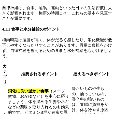
自律神経は、食事、睡眠、運動といった日々の生活習慣に大
きく影響されます。梅雨の時期こそ、これらの基本を見直す
ことが重要です。
4.1.1 食事と水分補給のポイント
梅雨時期は湿度が高く、体がだるく感じたり、消化機能が低
下しやすくなったりすることがあります。胃腸に負担をかけ
ず、自律神経を整えるための食事と水分補給を心がけましょ
う。
カ
テ
推奨されるポイント
控えるべきポイント
ゴ
リ
冷たいものや生も
消化に良い温かい食事
（スープ、
の、油っこいもの、
煮物、おかゆなど）を中心に摂り
香辛料の強いもの
ましょう。体を温める生姜やネギ
は、胃腸に負担をか
などの薬味を取り入れるのも効果
け、体を冷やす原因
的です。ビタミンB群が豊富な豚