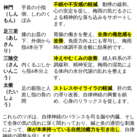
不眠や不安感の軽減
、動悸の緩和。
神門
手首の小指
心の安定を促し、梅雨の気だるさに
（しん
側、しわのく
よる精神的な落ち込みをサポートし
もん）
ぼみ
ます。
足三里
膝のお皿の
胃腸の働きを整え、
全身の倦怠感を
（あし
下、外側から
改善
。免疫力向上にも寄与し、梅雨
さん
指4本分下
時の体調不良全般に効果的です。
り）
三陰交
冷えやむくみの改善
、婦人科系の不
（さん
内くるぶしか
調緩和、精神安定。梅雨の湿気によ
いんこ
ら指4本分上
る体内の水分代謝の乱れを整えま
う）
す。
太衝
足の親指と人
ストレスやイライラの軽減
、肝の気
（たい
差し指の骨の
の滞り改善。自律神経の興奮を鎮
しょ
間
め、心身のリラックスを促します。
う）
これらのツボは、自律神経のバランスを司る脳や内臓、そし
て全身の気の流れに深く関わっており、鍼と灸の適切な刺激
によって、
体が本来持っている自然治癒力を引き出し
、自律
神経の調整を促します。