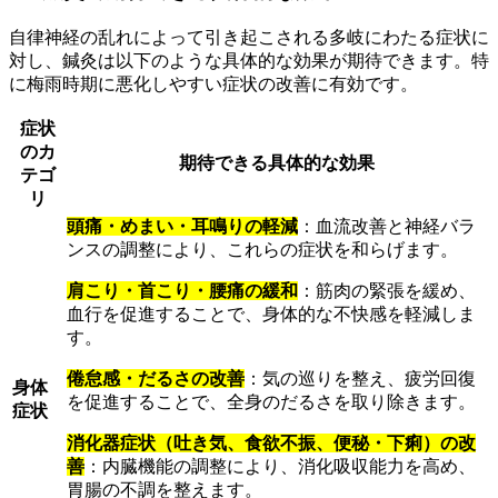
自律神経の乱れによって引き起こされる多岐にわたる症状に
対し、鍼灸は以下のような具体的な効果が期待できます。特
に梅雨時期に悪化しやすい症状の改善に有効です。
症状
のカ
期待できる具体的な効果
テゴ
リ
頭痛・めまい・耳鳴りの軽減
：血流改善と神経バラ
ンスの調整により、これらの症状を和らげます。
肩こり・首こり・腰痛の緩和
：筋肉の緊張を緩め、
血行を促進することで、身体的な不快感を軽減しま
す。
倦怠感・だるさの改善
：気の巡りを整え、疲労回復
身体
を促進することで、全身のだるさを取り除きます。
症状
消化器症状（吐き気、食欲不振、便秘・下痢）の改
善
：内臓機能の調整により、消化吸収能力を高め、
胃腸の不調を整えます。