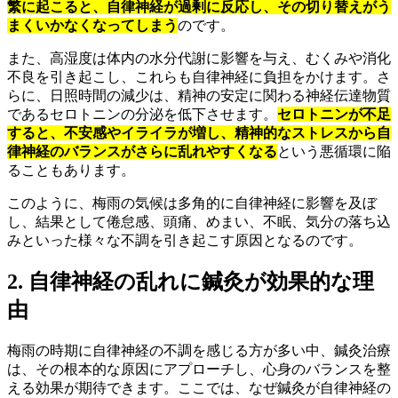
繁に起こると、自律神経が過剰に反応し、その切り替えがう
まくいかなくなってしまう
のです。
また、高湿度は体内の水分代謝に影響を与え、むくみや消化
不良を引き起こし、これらも自律神経に負担をかけます。さ
らに、日照時間の減少は、精神の安定に関わる神経伝達物質
であるセロトニンの分泌を低下させます。
セロトニンが不足
すると、不安感やイライラが増し、精神的なストレスから自
律神経のバランスがさらに乱れやすくなる
という悪循環に陥
ることもあります。
このように、梅雨の気候は多角的に自律神経に影響を及ぼ
し、結果として倦怠感、頭痛、めまい、不眠、気分の落ち込
みといった様々な不調を引き起こす原因となるのです。
2. 自律神経の乱れに鍼灸が効果的な理
由
梅雨の時期に自律神経の不調を感じる方が多い中、鍼灸治療
は、その根本的な原因にアプローチし、心身のバランスを整
える効果が期待できます。ここでは、なぜ鍼灸が自律神経の