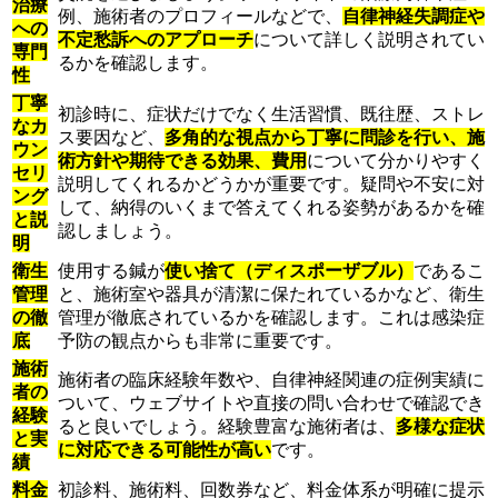
治療
例、施術者のプロフィールなどで、
自律神経失調症や
への
不定愁訴へのアプローチ
について詳しく説明されてい
専門
るかを確認します。
性
丁寧
初診時に、症状だけでなく生活習慣、既往歴、ストレ
なカ
ス要因など、
多角的な視点から丁寧に問診を行い、施
ウン
術方針や期待できる効果、費用
について分かりやすく
セリ
説明してくれるかどうかが重要です。疑問や不安に対
ング
して、納得のいくまで答えてくれる姿勢があるかを確
と説
認しましょう。
明
衛生
使用する鍼が
使い捨て（ディスポーザブル）
であるこ
管理
と、施術室や器具が清潔に保たれているかなど、衛生
の徹
管理が徹底されているかを確認します。これは感染症
底
予防の観点からも非常に重要です。
施術
施術者の臨床経験年数や、自律神経関連の症例実績に
者の
ついて、ウェブサイトや直接の問い合わせで確認でき
経験
ると良いでしょう。経験豊富な施術者は、
多様な症状
と実
に対応できる可能性が高い
です。
績
料金
初診料、施術料、回数券など、料金体系が明確に提示