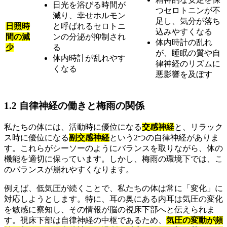
日光を浴びる時間が
つセロトニンが不
減り、幸せホルモン
足し、気分が落ち
日照時
と呼ばれるセロトニ
込みやすくなる
間の減
ンの分泌が抑制され
体内時計の乱れ
少
る
が、睡眠の質や自
体内時計が乱れやす
律神経のリズムに
くなる
悪影響を及ぼす
1.2 自律神経の働きと梅雨の関係
私たちの体には、活動時に優位になる
交感神経
と、リラック
ス時に優位になる
副交感神経
という2つの自律神経がありま
す。これらがシーソーのようにバランスを取りながら、体の
機能を適切に保っています。しかし、梅雨の環境下では、こ
のバランスが崩れやすくなります。
例えば、低気圧が続くことで、私たちの体は常に「変化」に
対応しようとします。特に、耳の奥にある内耳は気圧の変化
を敏感に察知し、その情報が脳の視床下部へと伝えられま
す。視床下部は自律神経の中枢であるため、
気圧の変動が頻