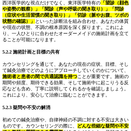
西洋医学的な視点だけでなく、東洋医学特有の
「望診（顔色
や姿勢の観察）」「聞診（声や呼吸の聞き取り）」「問診
（症状や生活習慣の聞き取り）」「切診（脈やお腹、ツボの
状態の確認）」
といった診断法を組み合わせ、あなたの体質
や現在の状態、不調の根本原因を深く探ります。これによ
り、一人ひとりに合わせたオーダーメイドの施術計画を立て
ることが可能になります。
5.2.2 施術計画と目標の共有
カウンセリングを通じて、あなたの現在の症状、目標、そし
て鍼灸治療でどのようにアプローチしていくのかについて、
施術者と患者の間で共通認識を持つ
ことが重要です。施術の
期間や頻度、期待できる効果、そして施術中に起こりうる反
応なども含め、丁寧に説明してくれるかを確認しましょう。
これにより、安心して治療に臨むことができます。
5.2.3 疑問や不安の解消
初めての鍼灸治療や、自律神経の不調に対する不安は大きい
ものです。カウンセリングの際に、
どんな些細な疑問や不安