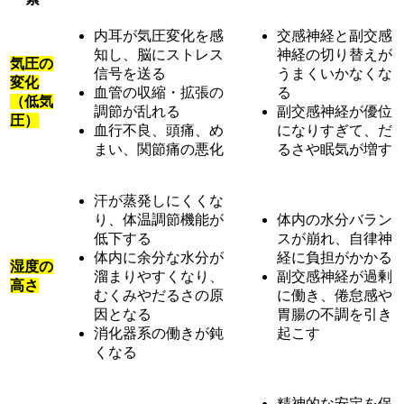
内耳が気圧変化を感
交感神経と副交感
知し、脳にストレス
神経の切り替えが
気圧の
信号を送る
うまくいかなくな
変化
血管の収縮・拡張の
る
（低気
調節が乱れる
副交感神経が優位
圧）
血行不良、頭痛、め
になりすぎて、だ
まい、関節痛の悪化
るさや眠気が増す
汗が蒸発しにくくな
り、体温調節機能が
体内の水分バラン
低下する
スが崩れ、自律神
体内に余分な水分が
経に負担がかかる
湿度の
溜まりやすくなり、
副交感神経が過剰
高さ
むくみやだるさの原
に働き、倦怠感や
因となる
胃腸の不調を引き
消化器系の働きが鈍
起こす
くなる
精神的な安定を保