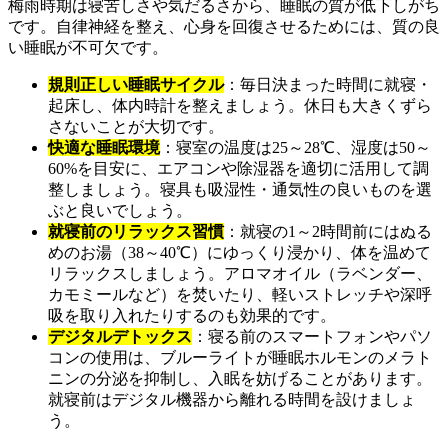
梅雨時期は寝苦しさや気だるさから、睡眠の質が低下しがち
です。自律神経を整え、心身を回復させるためには、質の良
い睡眠が不可欠です。
規則正しい睡眠サイクル
：毎日決まった時間に就寝・
起床し、体内時計を整えましょう。休日も大きくずら
さないことが大切です。
快適な睡眠環境
：寝室の温度は25～28℃、湿度は50～
60%を目安に、エアコンや除湿器を適切に活用して調
整しましょう。寝具も吸湿性・通気性の良いものを選
ぶと良いでしょう。
就寝前のリラックス習慣
：就寝の1～2時間前にはぬる
めのお湯（38～40℃）にゆっくり浸かり、体を温めて
リラックスしましょう。アロマオイル（ラベンダー、
カモミールなど）を焚いたり、軽いストレッチや深呼
吸を取り入れたりするのも効果的です。
デジタルデトックス
：寝る前のスマートフォンやパソ
コンの使用は、ブルーライトが睡眠ホルモンのメラト
ニンの分泌を抑制し、入眠を妨げることがあります。
就寝前はデジタル機器から離れる時間を設けましょ
う。