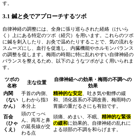
す。
3.1 鍼と灸でアプローチするツボ
自律神経の調整には、全身に張り巡らされた経絡（けいら
く）上にある特定のツボ（経穴）を用います。これらのツボ
に鍼を刺入したり、お灸で温めたりすることで、気の流れを
スムーズにし、血行を促進し、内臓機能やホルモンバランス
の調整を促します。梅雨の時期に特に乱れやすい自律神経の
バランスを整えるため、以下のようなツボがよく用いられま
す。
ツボの
自律神経への効果・梅雨の不調への
主な位置
名称
効果
内関
手首の内側、
精神的な安定
、吐き気や動悸の緩
（ない
しわから指3
和、消化器系の不調改善。梅雨時の
かん）
本分上
胃腸の重だるさにも有効です。
頭のてっぺ
百会
頭痛、めまい、不眠、
精神的な緊張
ん、両耳と鼻
（ひゃ
の緩和
に効果的。自律神経の乱れに
の延長線が交
くえ）
よる頭部の不調を和らげます。
わる点