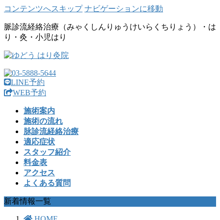
コンテンツへスキップ
ナビゲーションに移動
脈診流経絡治療（みゃくしんりゅうけいらくちりょう）・は
り・灸・小児はり
LINE予約
WEB予約
施術案内
施術の流れ
脉診流経絡治療
適応症状
スタッフ紹介
料金表
アクセス
よくある質問
新着情報一覧
HOME