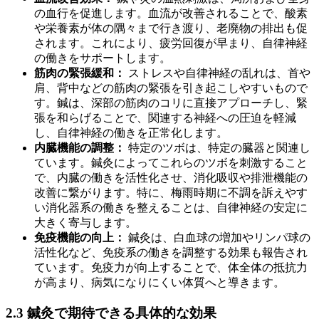
の血行を促進します。血流が改善されることで、酸素
や栄養素が体の隅々まで行き渡り、老廃物の排出も促
されます。これにより、疲労回復が早まり、自律神経
の働きをサポートします。
筋肉の緊張緩和：
ストレスや自律神経の乱れは、首や
肩、背中などの筋肉の緊張を引き起こしやすいもので
す。鍼は、深部の筋肉のコリに直接アプローチし、緊
張を和らげることで、関連する神経への圧迫を軽減
し、自律神経の働きを正常化します。
内臓機能の調整：
特定のツボは、特定の臓器と関連し
ています。鍼灸によってこれらのツボを刺激すること
で、内臓の働きを活性化させ、消化吸収や排泄機能の
改善に繋がります。特に、梅雨時期に不調を訴えやす
い消化器系の働きを整えることは、自律神経の安定に
大きく寄与します。
免疫機能の向上：
鍼灸は、白血球の増加やリンパ球の
活性化など、免疫系の働きを調整する効果も報告され
ています。免疫力が向上することで、体全体の抵抗力
が高まり、病気になりにくい体質へと導きます。
2.3 鍼灸で期待できる具体的な効果