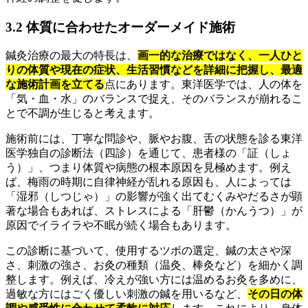
3.2 体質に合わせたオーダーメイド施術
鍼灸治療の最大の特長は、
画一的な治療ではなく、一人ひと
りの体質や現在の症状、生活習慣などを詳細に把握し、最適
な施術計画を立てる
点にあります。東洋医学では、人の体を
「気・血・水」のバランスで捉え、そのバランスが崩れるこ
とで不調が生じると考えます。
施術前には、丁寧な問診や、脈やお腹、舌の状態を診る東洋
医学独自の診断法（四診）を通じて、患者様の「証（しょ
う）」、つまり体質や病態の根本原因を見極めます。例え
ば、梅雨の時期に自律神経が乱れる原因も、人によっては
「湿邪（しつじゃ）」の影響が強く出てむくみやだるさが顕
著な場合もあれば、ストレスによる「肝鬱（かんうつ）」が
原因でイライラや不眠が続く場合もあります。
この診断に基づいて、使用するツボの選定、鍼の太さや深
さ、刺激の強さ、お灸の種類（温灸、棒灸など）を細かく調
整します。例えば、冷えが強い方には温めるお灸を多めに、
過敏な方にはごく優しい刺激の鍼を用いるなど、
その日の体