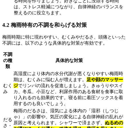
る時間を作りましょう。好きなことに没頭する時間
は、ストレス軽減につながり、自律神経のバランスを
整えるのに役立ちます。
4.2 梅雨特有の不調を和らげる対策
梅雨時期に特に現れやすい、むくみやだるさ、頭痛といった
不調には、以下のような具体的な対策が有効です。
不調
の種
具体的な対策
類
高湿度により体内の水分代謝が悪くなりやすい梅雨時
期は、むくみに悩む人が増えます。
足や顔のマッサー
むく
ジ
でリンパの流れを促進しましょう。きゅうりやスイ
み
カ、冬瓜、小豆など、利尿作用のある食材を食事に取
り入れるのも効果的です。寝る前に着圧ソックスを着
用するのも良いでしょう。
梅雨のだるさは、湿気による体内の「湿邪（しつじ
ゃ）」の影響や、気圧の変化による自律神経の乱れが
だる
原因と考えられます。シャワーで済まさず、
ぬるめの
さ・