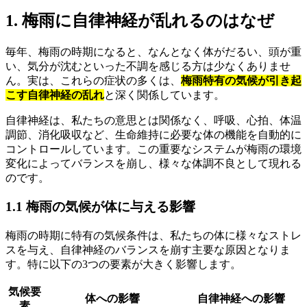
1. 梅雨に自律神経が乱れるのはなぜ
毎年、梅雨の時期になると、なんとなく体がだるい、頭が重
い、気分が沈むといった不調を感じる方は少なくありませ
ん。実は、これらの症状の多くは、
梅雨特有の気候が引き起
こす自律神経の乱れ
と深く関係しています。
自律神経は、私たちの意思とは関係なく、呼吸、心拍、体温
調節、消化吸収など、生命維持に必要な体の機能を自動的に
コントロールしています。この重要なシステムが梅雨の環境
変化によってバランスを崩し、様々な体調不良として現れる
のです。
1.1 梅雨の気候が体に与える影響
梅雨の時期に特有の気候条件は、私たちの体に様々なストレ
スを与え、自律神経のバランスを崩す主要な原因となりま
す。特に以下の3つの要素が大きく影響します。
気候要
体への影響
自律神経への影響
素