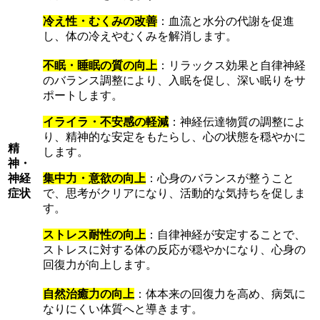
冷え性・むくみの改善
：血流と水分の代謝を促進
し、体の冷えやむくみを解消します。
不眠・睡眠の質の向上
：リラックス効果と自律神経
のバランス調整により、入眠を促し、深い眠りをサ
ポートします。
イライラ・不安感の軽減
：神経伝達物質の調整によ
り、精神的な安定をもたらし、心の状態を穏やかに
精
します。
神・
神経
集中力・意欲の向上
：心身のバランスが整うこと
症状
で、思考がクリアになり、活動的な気持ちを促しま
す。
ストレス耐性の向上
：自律神経が安定することで、
ストレスに対する体の反応が穏やかになり、心身の
回復力が向上します。
自然治癒力の向上
：体本来の回復力を高め、病気に
なりにくい体質へと導きます。