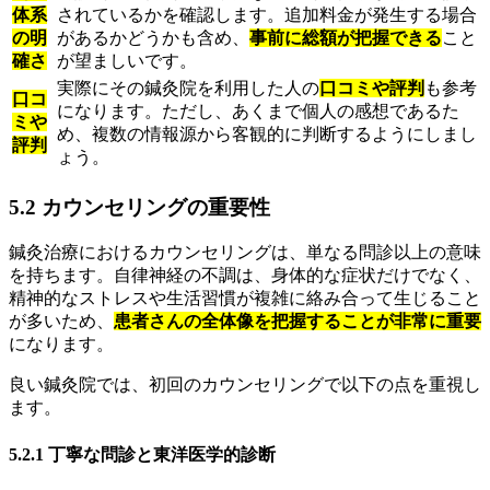
体系
されているかを確認します。追加料金が発生する場合
の明
があるかどうかも含め、
事前に総額が把握できる
こと
確さ
が望ましいです。
実際にその鍼灸院を利用した人の
口コミや評判
も参考
口コ
になります。ただし、あくまで個人の感想であるた
ミや
め、複数の情報源から客観的に判断するようにしまし
評判
ょう。
5.2 カウンセリングの重要性
鍼灸治療におけるカウンセリングは、単なる問診以上の意味
を持ちます。自律神経の不調は、身体的な症状だけでなく、
精神的なストレスや生活習慣が複雑に絡み合って生じること
が多いため、
患者さんの全体像を把握することが非常に重要
になります。
良い鍼灸院では、初回のカウンセリングで以下の点を重視し
ます。
5.2.1 丁寧な問診と東洋医学的診断