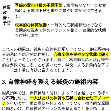
季節の変わり目の不調予防
：梅雨時期など、気候変
体質
動による体調不良を未然に防ぐ効果が期待できま
改
す。
善・
予防
根本的な体質改善
：一時的な症状緩和だけでなく、
長期的な視点で体のバランスを整え、健康的な状態
を維持します。
これらの効果は、鍼灸が自律神経系だけでなく、免疫系や内
分泌系にも総合的に作用し、
心身全体を健やかな状態に導く
ことによってもたらされます。特に、梅雨時期の不調は複合
的な要因で起こることが多いため、鍼灸による多角的なアプ
ローチは非常に有効と言えるでしょう。
3. 自律神経を整える鍼灸の施術内容
鍼灸治療では、自律神経の乱れによって引き起こされる様々
な不調に対し、
一人ひとりの体質や症状に合わせたアプロー
チ
を行います。単に症状を抑えるだけでなく、根本的な原因
に働きかけ、自律神経のバランスを整えることを目指しま