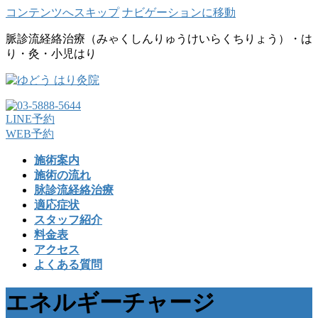
コンテンツへスキップ
ナビゲーションに移動
脈診流経絡治療（みゃくしんりゅうけいらくちりょう）・は
り・灸・小児はり
LINE予約
WEB予約
施術案内
施術の流れ
脉診流経絡治療
適応症状
スタッフ紹介
料金表
アクセス
よくある質問
エネルギーチャージ