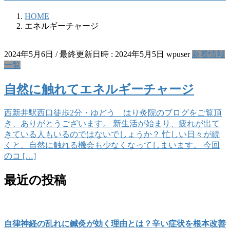
HOME
エネルギーチャージ
2024年5月6日
/ 最終更新日時 :
2024年5月5日
wpuser
新着情報
一覧
自然に触れてエネルギーチャージ
西新井駅西口徒歩2分・ゆどう はり灸院のブログをご覧頂
き、ありがとうございます。 新生活が始まり、疲れが出て
きている人もいるのではないでしょうか？ 忙しい日々が続
くと、自然に触れる機会も少なくなってしまいます。 今回
のコ […]
最近の投稿
自律神経の乱れに鍼灸が効く理由とは？辛い症状を根本改善