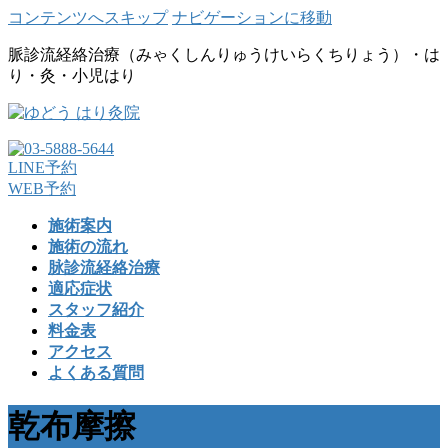
コンテンツへスキップ
ナビゲーションに移動
脈診流経絡治療（みゃくしんりゅうけいらくちりょう）・は
り・灸・小児はり
LINE予約
WEB予約
施術案内
施術の流れ
脉診流経絡治療
適応症状
スタッフ紹介
料金表
アクセス
よくある質問
乾布摩擦