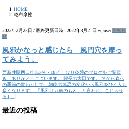
HOME
乾布摩擦
2022年2月28日
/ 最終更新日時 :
2022年3月21日
wpuser
お知ら
せ
風邪かなっと感じたら 風門穴を摩っ
てみよう。
西新井駅西口徒歩2分・ゆどう はり灸院のブログをご覧頂
き、ありがとうございます。 院長の太田です。 冬から春へ
の季節の変わり目で、朝晩の気温の変化から風邪をひく人も
多くなります。 「風邪は万病のもと」と言われ、こじらせ
る […]
最近の投稿