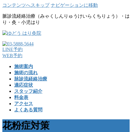
コンテンツへスキップ
ナビゲーションに移動
脈診流経絡治療（みゃくしんりゅうけいらくちりょう）・は
り・灸・小児はり
LINE予約
WEB予約
施術案内
施術の流れ
脉診流経絡治療
適応症状
スタッフ紹介
料金表
アクセス
よくある質問
花粉症対策