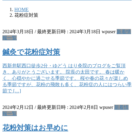
HOME
花粉症対策
2024年3月18日
/ 最終更新日時 :
2024年3月18日
wpuser
新着情
報一覧
鍼灸で花粉症対策
西新井駅西口徒歩2分・ゆどう はり灸院のブログをご覧頂
き、ありがとうございます。 院長の太田です。 春は暖か
く、心穏やかに過ごせる季節です。 桜や春の花々が楽しめ
る季節ですが、花粉の飛散も多く、花粉症の人にはつらい季
節で […]
2024年2月12日
/ 最終更新日時 :
2024年2月8日
wpuser
新着情
報一覧
花粉対策はお早めに