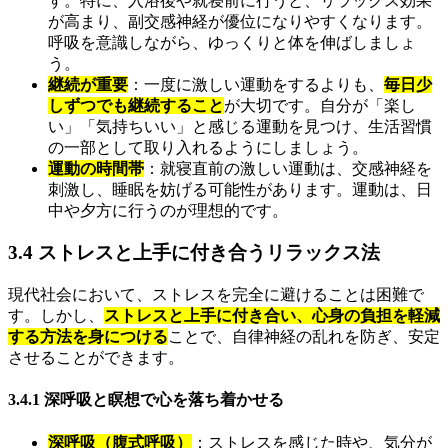
す。特に、入浴後や就寝前に行うと、リラックス効果
が高まり、副交感神経が優位になりやすくなります。
呼吸を意識しながら、ゆっくりと体を伸ばしましょ
う。
継続が重要
：一度に激しい運動をするよりも、
毎日少
しずつでも継続すること
が大切です。自分が「楽し
い」「気持ちいい」と感じる運動を見つけ、生活習慣
の一部として取り入れるようにしましょう。
運動の時間帯
：就寝直前の激しい運動は、交感神経を
刺激し、睡眠を妨げる可能性があります。運動は、日
中や夕方に行うのが理想的です。
3.4 ストレスと上手に付き合うリラックス法
現代社会において、ストレスを完全に避けることは困難で
す。しかし、
ストレスと上手に付き合い、心身の負担を軽減
する方法を身につける
ことで、自律神経の乱れを防ぎ、安定
させることができます。
3.4.1 深呼吸と瞑想で心を落ち着かせる
深呼吸（腹式呼吸）
：ストレスを感じた時や、気分が