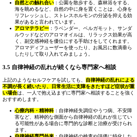
自然との触れ合い
：公園を散歩する、森林浴をする、
海を眺めるなど、自然の中に身を置くことは、心身を
リフレッシュし、ストレスホルモンの分泌を抑える効
果があると言われています。
アロマテラピー
：ラベンダー、ベルガモット、サンダ
ルウッドなどのアロマオイルは、リラックス効果が高
く、副交感神経を優位にする手助けをしてくれます。
アロマディフューザーを使ったり、お風呂に数滴垂ら
したりして取り入れてみましょう。
3.5 自律神経の乱れが続くなら専門家へ相談
上記のようなセルフケアを試しても、
自律神経の乱れによる
不調が長く続いたり、日常生活に支障をきたすほど症状が重
い場合
は、一人で抱え込まずに専門家へ相談することを強く
おすすめします。
心療内科・精神科
：自律神経失調症やうつ病、不安障
害など、精神的な側面から自律神経の乱れが生じてい
る可能性がある場合に専門的な診断と治療が受けられ
ます。
自律神経専門外来
：自律神経の検査や評価に特化した