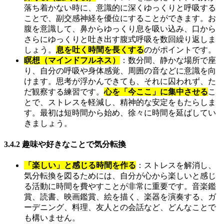
落ち着かない時に、意識的に深くゆっくりと呼吸する
ことで、副交感神経を優位にすることができます。お
腹を意識して、鼻からゆっくり息を吸い込み、口から
さらにゆっくりと吐き出す腹式呼吸を数回繰り返しま
しょう。
息を吐く時間を長くする
のがポイントです。
瞑想（マインドフルネス）
：数分間、静かな場所で座
り、自分の呼吸や身体感覚、周囲の音などに意識を向
けます。思考が浮かんできても、それに囚われず、た
だ観察する練習です。
心を「今ここ」に集中させる
こ
とで、ストレスを軽減し、精神的な安定をもたらしま
す。最初は短時間から始め、徐々に時間を延ばしてい
きましょう。
3.4.2 趣味や好きなことで気分転換
「楽しい」と感じる時間を作る
：ストレスを解消し、
気分転換を図るためには、自分が心から楽しいと感じ
る活動に時間を費やすことが非常に重要です。音楽鑑
賞、読書、映画鑑賞、絵を描く、楽器を演奏する、ガ
ーデニング、料理、友人との会話など、どんなことで
も構いません。