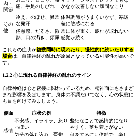
肉・
痛、手足のしびれ
かなか改善しない頑固なこり
関節
冷え、のぼせ、異常
体温調節がうまくいかず、寒暖
な発汗
差に敏感になる
その
他
倦怠感、だるさ、微
常に体が重く、疲れが取れない
熱、口の渇き、頻尿
感覚が続く
これらの症状が
複数同時に現れたり、慢性的に続いたりする
場合
は、自律神経の乱れが原因となっている可能性が高いで
す。
1.2.2 心に現れる自律神経の乱れのサイン
自律神経は心と密接に関わっているため、精神面にもさまざ
まな影響を及ぼします。身体の不調だけでなく、心の状態に
も目を向けてみましょう。
側面
症状の例
特徴
不安感、イライラ、怒り
些細なことで感情的になり
っぽい
やすく、落ち着きがない
感情
気分の落ち込み、憂鬱
何をするにも億劫で、楽し