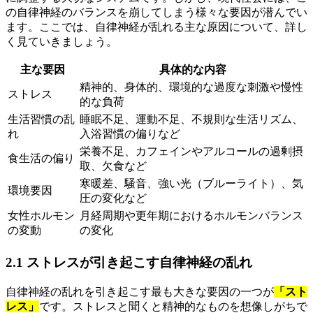
の自律神経のバランスを崩してしまう様々な要因が潜んでい
ます。ここでは、自律神経が乱れる主な原因について、詳し
く見ていきましょう。
主な要因
具体的な内容
精神的、身体的、環境的な過度な刺激や慢性
ストレス
的な負荷
生活習慣の乱
睡眠不足、運動不足、不規則な生活リズム、
れ
入浴習慣の偏りなど
栄養不足、カフェインやアルコールの過剰摂
食生活の偏り
取、欠食など
寒暖差、騒音、強い光（ブルーライト）、気
環境要因
圧の変化など
女性ホルモン
月経周期や更年期におけるホルモンバランス
の変動
の変化
2.1 ストレスが引き起こす自律神経の乱れ
自律神経の乱れを引き起こす最も大きな要因の一つが
「スト
レス」
です。ストレスと聞くと精神的なものを想像しがちで