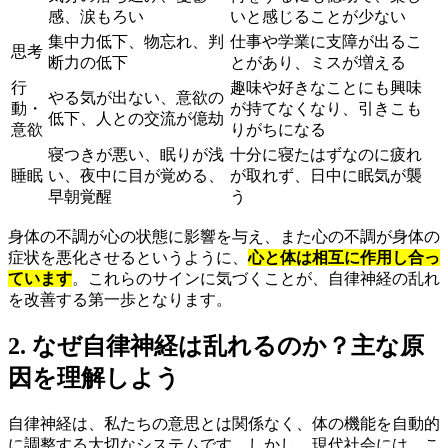
感、涙もろい
いと感じることが少ない
集中力低下、物忘れ、判
仕事や学業に支障が出るこ
思考
断力の低下
とがあり、ミスが増える
行
趣味や好きなことにも興味
やる気が出ない、意欲の
動・
が持てなくなり、引きこも
低下、人との交流が億劫
意欲
りがちになる
寝つきが悪い、眠りが浅
十分に寝たはずなのに疲れ
睡眠
い、夜中に目が覚める、
が取れず、日中に眠気が襲
早朝覚醒
う
身体の不調が心の状態に影響を与え、また心の不調が身体の
症状を悪化させるというように、
心と体は相互に作用し合っ
ています
。これらのサインに気づくことが、自律神経の乱れ
を改善する第一歩となります。
2. なぜ自律神経は乱れるのか？主な原
因を理解しよう
自律神経は、私たちの意思とは関係なく、体の機能を自動的
に調整する大切なシステムです。しかし、現代社会には、こ