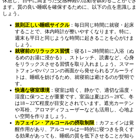
休息し、日中に高まった交感神経の活動を鎮めることができ
ます。質の良い睡眠を確保するために、以下の点を意識しま
しょう。
規則正しい睡眠サイクル
：毎日同じ時間に就寝・起床
することで、体内時計が整いやすくなります。特に、
週末も平日と同じような時間に起きることを心がけま
しょう。
就寝前のリラックス習慣
：寝る1～2時間前に入浴（ぬ
るめのお湯に浸かる）、ストレッチ、読書など、心身
をリラックスさせる習慣を取り入れましょう。スマー
トフォンやパソコンの画面から発せられるブルーライ
トは、睡眠を妨げるため、就寝前は避けるのが賢明で
す。
快適な寝室環境
：寝室は暗く、静かで、適切な温度・
湿度に保つことが重要です。室温は夏は25～28℃、冬
は18～22℃程度が目安とされています。遮光カーテン
や耳栓、アロマディフューザーなども活用し、心地よ
い空間を作りましょう。
カフェイン・アルコールの摂取制限
：カフェインは覚
醒作用があり、アルコールは一時的に寝つきを良くす
る効果があっても、睡眠の質を低下させることが知ら