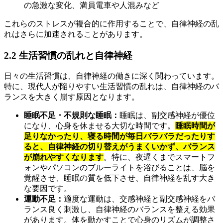
の急激な変化、満員電車や人混みなど
これらのストレスが複合的に作用することで、自律神経の乱
れはさらに加速されることがあります。
2.2 生活習慣の乱れと自律神経
日々の生活習慣は、自律神経の働きに深く関わっています。
特に、現代人が陥りやすい生活習慣の乱れは、自律神経のバ
ランスを大きく崩す原因となります。
睡眠不足・不規則な睡眠：
睡眠は、副交感神経が優位
になり、心身を休ませる大切な時間です。
睡眠時間が
足りなかったり、寝る時間が毎日バラバラだったりす
ると、自律神経の切り替えがうまくいかず、バランス
が崩れやすくなります
。特に、夜遅くまでスマートフ
ォンやパソコンのブルーライトを浴びることは、脳を
覚醒させ、睡眠の質を低下させ、自律神経を乱す大き
な要因です。
運動不足：
適度な運動は、交感神経と副交感神経をバ
ランス良く刺激し、自律神経のバランスを整える効果
があります。体を動かすことで心身のリズムが調整さ