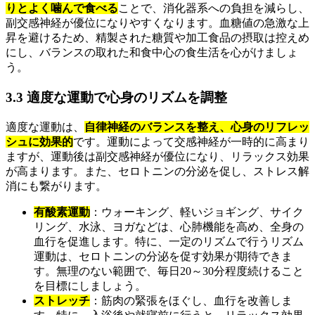
りとよく噛んで食べる
ことで、消化器系への負担を減らし、
副交感神経が優位になりやすくなります。血糖値の急激な上
昇を避けるため、精製された糖質や加工食品の摂取は控えめ
にし、バランスの取れた和食中心の食生活を心がけましょ
う。
3.3 適度な運動で心身のリズムを調整
適度な運動は、
自律神経のバランスを整え、心身のリフレッ
シュに効果的
です。運動によって交感神経が一時的に高まり
ますが、運動後は副交感神経が優位になり、リラックス効果
が高まります。また、セロトニンの分泌を促し、ストレス解
消にも繋がります。
有酸素運動
：ウォーキング、軽いジョギング、サイク
リング、水泳、ヨガなどは、心肺機能を高め、全身の
血行を促進します。特に、一定のリズムで行うリズム
運動は、セロトニンの分泌を促す効果が期待できま
す。無理のない範囲で、毎日20～30分程度続けること
を目標にしましょう。
ストレッチ
：筋肉の緊張をほぐし、血行を改善しま