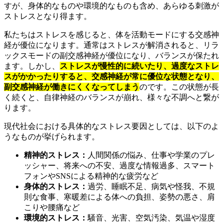
すが、身体的なものや環境的なものも含め、あらゆる刺激が
ストレスとなり得ます。
私たちはストレスを感じると、体を活動モードにする交感神
経が優位になります。通常はストレスが解消されると、リラ
ックスモードの副交感神経が優位になり、バランスが保たれ
ます。しかし、
ストレスが慢性的に続いたり、過度なストレ
スがかかったりすると、交感神経が常に優位な状態となり、
副交感神経が働きにくくなってしまう
のです。この状態が長
く続くと、自律神経のバランスが崩れ、様々な不調へと繋が
ります。
現代社会における具体的なストレス要因としては、以下のよ
うなものが挙げられます。
精神的ストレス：
人間関係の悩み、仕事や学業のプレ
ッシャー、将来への不安、過度な情報過多、スマート
フォンやSNSによる精神的な疲労など
身体的ストレス：
過労、睡眠不足、病気や怪我、不規
則な食事、寒暖差による体への負担、姿勢の悪さ、肩
こりや腰痛など
環境的ストレス：
騒音、光害、空気汚染、気温や湿度