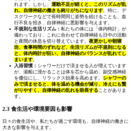
れます。しかし、
運動不足が続くと、このリズムが乱
れ、自律神経の働きも鈍りがちになります
。特に、デ
スクワークなどで長時間同じ姿勢を続けることも、血
行不良を招き、自律神経に悪影響を与えます。
不規則な生活リズム：
私たちの体には「体内時計」が
備わっており、これに合わせて自律神経も日中の活動
と夜間の休息を切り替えています。
夜更かしや朝寝
坊、食事時間のずれなど、生活リズムが不規則になる
と、体内時計が狂い、自律神経のバランスが乱れてし
まいます
。
入浴習慣：
シャワーだけで済ませる人が増えています
が、湯船に浸かることは体を芯から温め、副交感神経
を優位にし、リラックス効果を高めます。
シャワーの
みで済ませると、体を温める機会が減り、冷えにも繋
がりやすく、自律神経の乱れを助長する
ことがありま
す。
2.3 食生活や環境要因も影響
日々の食生活や、私たちが過ごす環境も、自律神経の働きに
大きな影響を与えます。