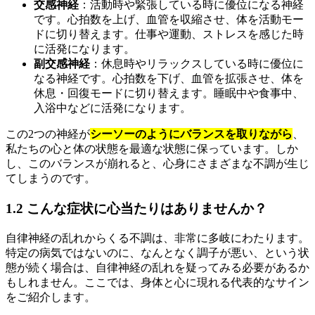
交感神経
：活動時や緊張している時に優位になる神経
です。心拍数を上げ、血管を収縮させ、体を活動モー
ドに切り替えます。仕事や運動、ストレスを感じた時
に活発になります。
副交感神経
：休息時やリラックスしている時に優位に
なる神経です。心拍数を下げ、血管を拡張させ、体を
休息・回復モードに切り替えます。睡眠中や食事中、
入浴中などに活発になります。
この2つの神経が
シーソーのようにバランスを取りながら
、
私たちの心と体の状態を最適な状態に保っています。しか
し、このバランスが崩れると、心身にさまざまな不調が生じ
てしまうのです。
1.2 こんな症状に心当たりはありませんか？
自律神経の乱れからくる不調は、非常に多岐にわたります。
特定の病気ではないのに、なんとなく調子が悪い、という状
態が続く場合は、自律神経の乱れを疑ってみる必要があるか
もしれません。ここでは、身体と心に現れる代表的なサイン
をご紹介します。