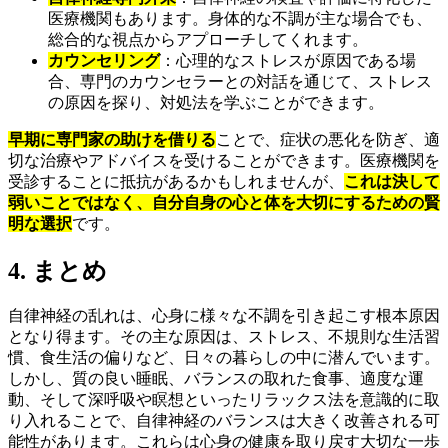
医療機関もあります。身体的な不調が主な場合でも、
総合的な視点からアプローチしてくれます。
カウンセリング
：心理的なストレスが原因である場
合、専門のカウンセラーとの対話を通じて、ストレス
の原因を探り、対処法を学ぶことができます。
早期に専門家の助けを借りる
ことで、症状の悪化を防ぎ、適
切な治療やアドバイスを受けることができます。医療機関を
受診することに抵抗があるかもしれませんが、
これは決して
弱いことではなく、自分自身の心と体を大切にするための賢
明な選択
です。
4. まとめ
自律神経の乱れは、心身に様々な不調を引き起こす根本原因
となり得ます。その主な原因は、ストレス、不規則な生活習
慣、食生活の偏りなど、日々の暮らしの中に潜んでいます。
しかし、質の良い睡眠、バランスの取れた食事、適度な運
動、そして深呼吸や瞑想といったリラックス法を意識的に取
り入れることで、自律神経のバランスは大きく改善される可
能性があります。これらは心身の健康を取り戻す大切な一歩