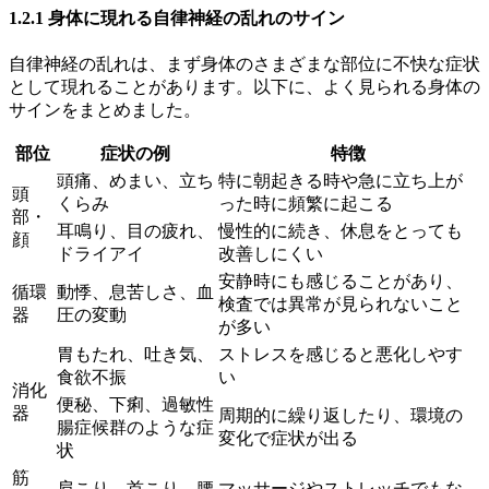
1.2.1 身体に現れる自律神経の乱れのサイン
自律神経の乱れは、まず身体のさまざまな部位に不快な症状
として現れることがあります。以下に、よく見られる身体の
サインをまとめました。
部位
症状の例
特徴
頭痛、めまい、立ち
特に朝起きる時や急に立ち上が
頭
くらみ
った時に頻繁に起こる
部・
耳鳴り、目の疲れ、
慢性的に続き、休息をとっても
顔
ドライアイ
改善しにくい
安静時にも感じることがあり、
循環
動悸、息苦しさ、血
検査では異常が見られないこと
器
圧の変動
が多い
胃もたれ、吐き気、
ストレスを感じると悪化しやす
食欲不振
い
消化
便秘、下痢、過敏性
器
周期的に繰り返したり、環境の
腸症候群のような症
変化で症状が出る
状
筋
肩こり、首こり、腰
マッサージやストレッチでもな