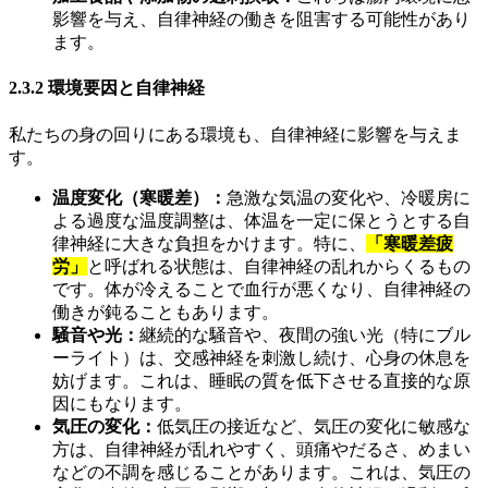
影響を与え、自律神経の働きを阻害する可能性があり
ます。
2.3.2 環境要因と自律神経
私たちの身の回りにある環境も、自律神経に影響を与えま
す。
温度変化（寒暖差）：
急激な気温の変化や、冷暖房に
よる過度な温度調整は、体温を一定に保とうとする自
律神経に大きな負担をかけます。特に、
「寒暖差疲
労」
と呼ばれる状態は、自律神経の乱れからくるもの
です。体が冷えることで血行が悪くなり、自律神経の
働きが鈍ることもあります。
騒音や光：
継続的な騒音や、夜間の強い光（特にブル
ーライト）は、交感神経を刺激し続け、心身の休息を
妨げます。これは、睡眠の質を低下させる直接的な原
因にもなります。
気圧の変化：
低気圧の接近など、気圧の変化に敏感な
方は、自律神経が乱れやすく、頭痛やだるさ、めまい
などの不調を感じることがあります。これは、気圧の