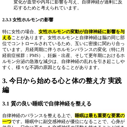
変化が血管や内耳に影響を与え、自律神経が過剰に反
応するためと考えられています。
2.3.3 女性ホルモンの影響
特に女性の場合、
女性ホルモンの変動が自律神経に影響を与
える
ことがあります。女性ホルモンと自律神経は脳の同じ部
位でコントロールされているため、互いに密接に関わり合っ
ています。月経周期に伴うホルモンバランスの変化（特に月
経前症候群：PMS）、妊娠・出産、そして更年期におけるホ
ルモン分泌の急激な減少は、自律神経の乱れを引き起こしや
すく、様々な不調の原因となることがあります。
3. 今日から始める心と体の整え方 実践
編
3.1 質の良い睡眠で自律神経を整える
自律神経のバランスを整える上で、
睡眠は最も重要な要素の
一つ
です。睡眠中に副交感神経が優位になることで、心身が