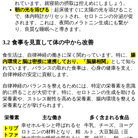
れています。就寝前の摂取は控えめにしましょう。
朝の光を浴びる
：起床後すぐに太陽の光を浴びること
で、体内時計がリセットされ、セロトニンの分泌が促
されます。これは、夜間のメラトニン生成にも繋が
り、良質な睡眠へと導きます。
3.2 食事を見直して体の中から改善
食生活は、自律神経の働きに深く関わっています。特に、
腸
内環境と脳は密接に連携しており、「脳腸相関」
として知ら
れています。バランスの取れた食事は、心身の健康を支え、
自律神経の安定に貢献します。
自律神経のバランスを整えるためには、特定の栄養素を意識
的に摂ることが大切です。特に、セロトニンの生成を助ける
栄養素や、ストレス耐性を高める栄養素、腸内環境を整える
栄養素などが挙げられます。
栄養素
主な働き
多く含まれる食品
幸せホルモンと呼ばれるセ
牛乳、チーズ、ヨーグ
トリプ
ロトニンの材料となり、精
ルト、大豆製品（豆
トファ