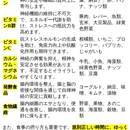
神の安定や睡眠の質向上に
腐、納豆）、卵、バナ
ン
寄与します。
ナ、ナッツ類
神経機能の維持に不可欠
豚肉、レバー、魚類、
ビタミ
で、エネルギー代謝を助
玄米、大豆製品、緑黄
ンB群
け、ストレスへの抵抗力を
色野菜
高めます。
抗ストレスホルモンの生成
柑橘類、いちご、ブロ
ビタミ
を助け、免疫力向上や抗酸
ッコリー、パプリカ、
ンC
化作用も期待できます。
じゃがいも
カルシ
神経の興奮を抑え、精神を
牛乳、小魚、海藻類、
ウム・
安定させる効果がありま
緑黄色野菜、ナッツ
マグネ
す。不足するとイライラし
類、豆腐
シウム
やすくなります。
腸内環境を整え、腸と脳の
発酵食
ヨーグルト、納豆、味
密接な関係を通じて自律神
品
噌、キムチ、漬物
経の安定に貢献します。
腸内細菌のエサとなり、便
野菜、果物、きのこ
食物繊
通を改善し、腸内環境を良
類、海藻類、穀物、豆
維
好に保ちます。
類
また、食事の摂り方も重要です。
規則正しい時間に、ゆっく