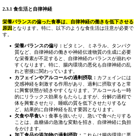
2.3.1 食生活と自律神経
栄養バランスの偏った食事は、自律神経の働きを低下させる
原因
となります。特に、以下のような食生活は注意が必要で
す。
栄養バランスの偏り：
ビタミン、ミネラル、タンパク
質など、自律神経の働きや神経伝達物質の生成に必要
な栄養素が不足すると、自律神経のバランスが崩れや
すくなります。特に、腸内環境の悪化も自律神経の乱
れと密接に関わっています。
カフェインやアルコールの過剰摂取：
カフェインには
交感神経を刺激する作用があり、過剰に摂取すると常
に興奮状態が続きやすくなります。アルコールも一時
的にリラックス効果をもたらしますが、分解の過程で
体を興奮させたり、睡眠の質を低下させたりするな
ど、結果的に自律神経を乱す要因となります。
欠食や早食い：
食事を抜いたり、急いで食べたりする
ことは、血糖値の急激な変動を招き、自律神経に負担
をかけます。
加工食品や添加物の過剰摂取：
これらは腸内環境に悪