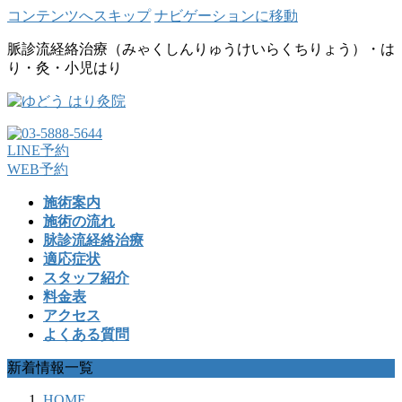
コンテンツへスキップ
ナビゲーションに移動
脈診流経絡治療（みゃくしんりゅうけいらくちりょう）・は
り・灸・小児はり
LINE予約
WEB予約
施術案内
施術の流れ
脉診流経絡治療
適応症状
スタッフ紹介
料金表
アクセス
よくある質問
新着情報一覧
HOME