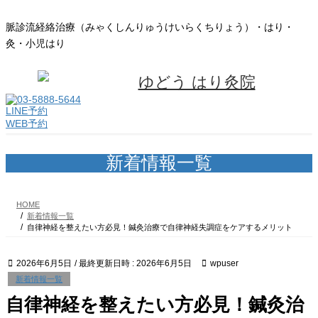
コ
ナ
ン
ビ
脈診流経絡治療（みゃくしんりゅうけいらくちりょう）・はり・
テ
ゲ
灸・小児はり
ン
ー
ツ
シ
へ
ョ
ス
ン
キ
に
LINE予約
ッ
移
WEB予約
プ
動
新着情報一覧
HOME
新着情報一覧
自律神経を整えたい方必見！鍼灸治療で自律神経失調症をケアするメリット
2026年6月5日
/ 最終更新日時 :
2026年6月5日
wpuser
新着情報一覧
自律神経を整えたい方必見！鍼灸治