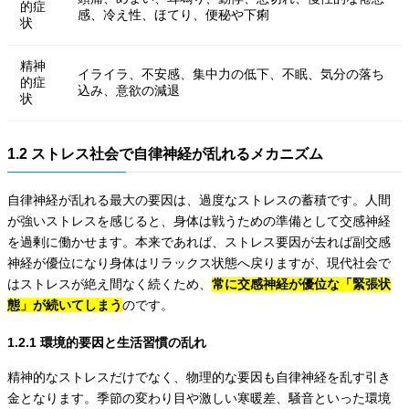
的症
感、冷え性、ほてり、便秘や下痢
状
精神
イライラ、不安感、集中力の低下、不眠、気分の落ち
的症
込み、意欲の減退
状
1.2 ストレス社会で自律神経が乱れるメカニズム
自律神経が乱れる最大の要因は、過度なストレスの蓄積です。人間
が強いストレスを感じると、身体は戦うための準備として交感神経
を過剰に働かせます。本来であれば、ストレス要因が去れば副交感
神経が優位になり身体はリラックス状態へ戻りますが、現代社会で
はストレスが絶え間なく続くため、
常に交感神経が優位な「緊張状
態」が続いてしまう
のです。
1.2.1 環境的要因と生活習慣の乱れ
精神的なストレスだけでなく、物理的な要因も自律神経を乱す引き
金となります。季節の変わり目や激しい寒暖差、騒音といった環境