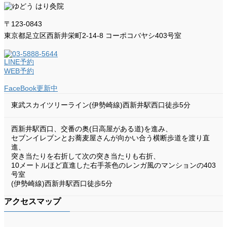
〒123-0843
東京都足立区西新井栄町2-14-8 コーポコバヤシ403号室
LINE予約
WEB予約
FaceBook更新中
東武スカイツリーライン(伊勢崎線)西新井駅西口徒歩5分
西新井駅西口、交番の奥(日高屋がある道)を進み、
セブンイレブンとお蕎麦屋さんが向かい合う横断歩道を渡り直
進、
突き当たりを右折して次の突き当たりも右折、
10メートルほど直進した右手茶色のレンガ風のマンションの403
号室
(伊勢崎線)西新井駅西口徒歩5分
アクセスマップ