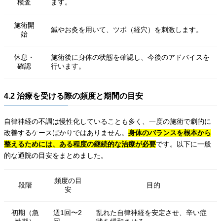
検査
ます。
施術開
鍼やお灸を用いて、ツボ（経穴）を刺激します。
始
休息・
施術後に身体の状態を確認し、今後のアドバイスを
確認
行います。
4.2 治療を受ける際の頻度と期間の目安
自律神経の不調は慢性化していることも多く、一度の施術で劇的に
改善するケースばかりではありません。
身体のバランスを根本から
整えるためには、ある程度の継続的な治療が必要
です。以下に一般
的な通院の目安をまとめました。
頻度の目
段階
目的
安
初期（急
週1回〜2
乱れた自律神経を安定させ、辛い症