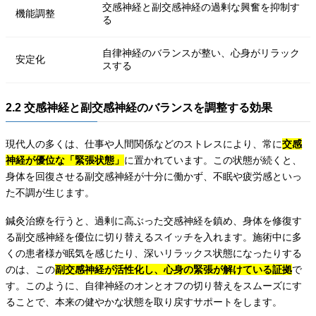
交感神経と副交感神経の過剰な興奮を抑制す
機能調整
る
自律神経のバランスが整い、心身がリラック
安定化
スする
2.2 交感神経と副交感神経のバランスを調整する効果
現代人の多くは、仕事や人間関係などのストレスにより、常に
交感
神経が優位な「緊張状態」
に置かれています。この状態が続くと、
身体を回復させる副交感神経が十分に働かず、不眠や疲労感といっ
た不調が生じます。
鍼灸治療を行うと、過剰に高ぶった交感神経を鎮め、身体を修復す
る副交感神経を優位に切り替えるスイッチを入れます。施術中に多
くの患者様が眠気を感じたり、深いリラックス状態になったりする
のは、この
副交感神経が活性化し、心身の緊張が解けている証拠
で
す。このように、自律神経のオンとオフの切り替えをスムーズにす
ることで、本来の健やかな状態を取り戻すサポートをします。