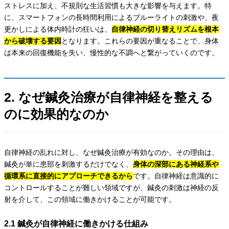
ストレスに加え、不規則な生活習慣も大きな影響を与えます。特
に、スマートフォンの長時間利用によるブルーライトの刺激や、夜
更かしによる体内時計の狂いは、
自律神経の切り替えリズムを根本
から破壊する要因
となります。これらの要因が重なることで、身体
は本来の回復機能を失い、慢性的な不調へと繋がっていくのです。
2. なぜ鍼灸治療が自律神経を整える
のに効果的なのか
自律神経の乱れに対し、なぜ鍼灸治療が有効なのか。その理由は、
鍼灸が単に患部を刺激するだけでなく、
身体の深部にある神経系や
循環系に直接的にアプローチできるから
です。自律神経は意識的に
コントロールすることが難しい領域ですが、鍼灸の刺激は神経の反
射を介して、この領域に働きかけることが可能です。
2.1 鍼灸が自律神経に働きかける仕組み