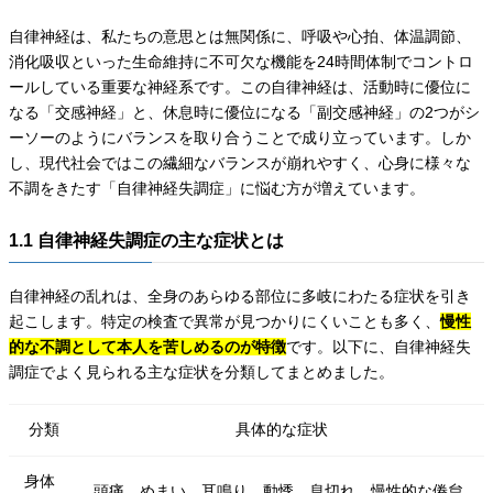
自律神経は、私たちの意思とは無関係に、呼吸や心拍、体温調節、
消化吸収といった生命維持に不可欠な機能を24時間体制でコントロ
ールしている重要な神経系です。この自律神経は、活動時に優位に
なる「交感神経」と、休息時に優位になる「副交感神経」の2つがシ
ーソーのようにバランスを取り合うことで成り立っています。しか
し、現代社会ではこの繊細なバランスが崩れやすく、心身に様々な
不調をきたす「自律神経失調症」に悩む方が増えています。
1.1 自律神経失調症の主な症状とは
自律神経の乱れは、全身のあらゆる部位に多岐にわたる症状を引き
起こします。特定の検査で異常が見つかりにくいことも多く、
慢性
的な不調として本人を苦しめるのが特徴
です。以下に、自律神経失
調症でよく見られる主な症状を分類してまとめました。
分類
具体的な症状
身体
頭痛、めまい、耳鳴り、動悸、息切れ、慢性的な倦怠