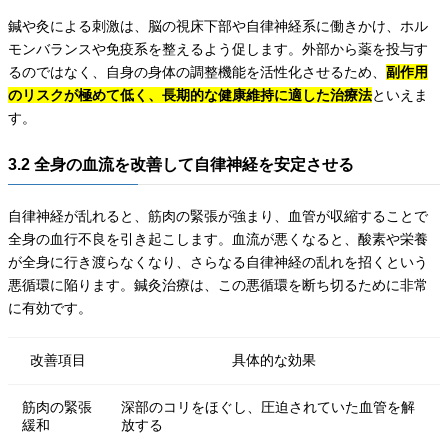
鍼や灸による刺激は、脳の視床下部や自律神経系に働きかけ、ホル
モンバランスや免疫系を整えるよう促します。外部から薬を投与す
るのではなく、自身の身体の調整機能を活性化させるため、
副作用
のリスクが極めて低く、長期的な健康維持に適した治療法
といえま
す。
3.2 全身の血流を改善して自律神経を安定させる
自律神経が乱れると、筋肉の緊張が強まり、血管が収縮することで
全身の血行不良を引き起こします。血流が悪くなると、酸素や栄養
が全身に行き渡らなくなり、さらなる自律神経の乱れを招くという
悪循環に陥ります。鍼灸治療は、この悪循環を断ち切るために非常
に有効です。
改善項目
具体的な効果
筋肉の緊張
深部のコリをほぐし、圧迫されていた血管を解
緩和
放する