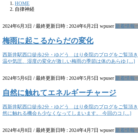
HOME
自律神経
2024年6月3日
/ 最終更新日時 :
2024年6月2日
wpuser
新着情報
梅雨に起こるからだの変化
西新井駅西口徒歩2分・ゆどう はり灸院のブログをご覧頂き
温や気圧、湿度の変化が激しい梅雨の季節は体のあらゆ […]
2024年5月6日
/ 最終更新日時 :
2024年5月5日
wpuser
新着情報
自然に触れてエネルギーチャージ
西新井駅西口徒歩2分・ゆどう はり灸院のブログをご覧頂き
然に触れる機会も少なくなってしまいます。 今回のコ […]
2024年4月8日
/ 最終更新日時 :
2024年4月7日
wpuser
新着情報