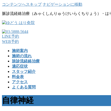
コンテンツへスキップ
ナビゲーションに移動
脈診流経絡治療（みゃくしんりゅうけいらくちりょう）・は
LINE予約
WEB予約
施術案内
施術の流れ
脉診流経絡治療
適応症状
スタッフ紹介
料金表
アクセス
よくある質問
自律神経