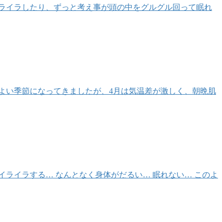
イライラしたり、ずっと考え事が頭の中をグルグル回って眠れ
地よい季節になってきましたが、4月は気温差が激しく、朝晩肌
イライラする… なんとなく身体がだるい… 眠れない… このよ